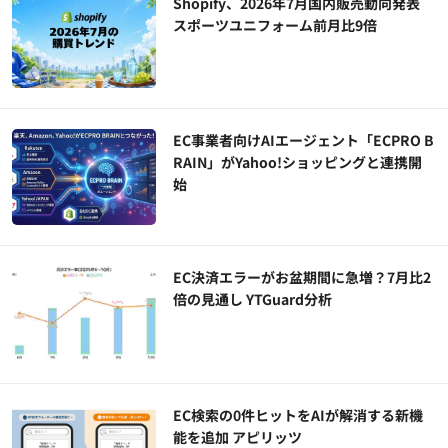
Shopify、2026年7月国内販売動向発表
スポーツユニフォーム前月比9倍
EC事業者向けAIエージェント「ECPRO B
RAIN」がYahoo!ショッピングと連携開
始
EC決済エラーがお盆期間に急増？7月比2
倍の見通し YTGuard分析
EC検索の0件ヒットをAIが解消する新機
能を追加 アピリッツ