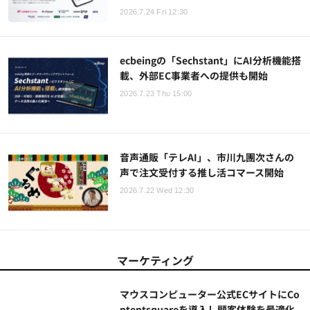
2026.7.24 Fri 12:30
ecbeingの「Sechstant」にAI分析機能搭
載、外部EC事業者への提供も開始
2026.7.23 Thu 15:00
音声通販「テレAI」、市川九團次さんの
声で注文受付する推し活コマース開始
2026.7.22 Wed 12:30
マーケティング
マウスコンピューター公式ECサイトにCo
ntentsquareを導入し顧客体験を最適化