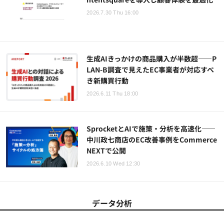
2026.7.30 Thu 16:00
生成AIきっかけの商品購入が半数超――P
LAN-B調査で見えたEC事業者が対応すべ
き新購買行動
2026.6.11 Thu 18:00
SprocketとAIで施策・分析を高速化――
中川政七商店のEC改善事例をCommerce
NEXTで公開
2026.6.10 Wed 12:30
データ分析