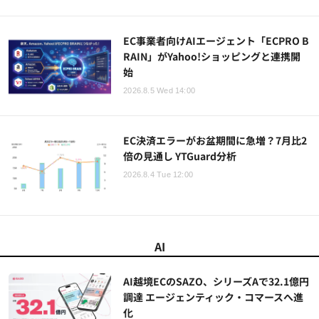
EC事業者向けAIエージェント「ECPRO B
RAIN」がYahoo!ショッピングと連携開
始
2026.8.5 Wed 14:00
EC決済エラーがお盆期間に急増？7月比2
倍の見通し YTGuard分析
2026.8.4 Tue 12:00
AI
AI越境ECのSAZO、シリーズAで32.1億円
調達 エージェンティック・コマースへ進
化