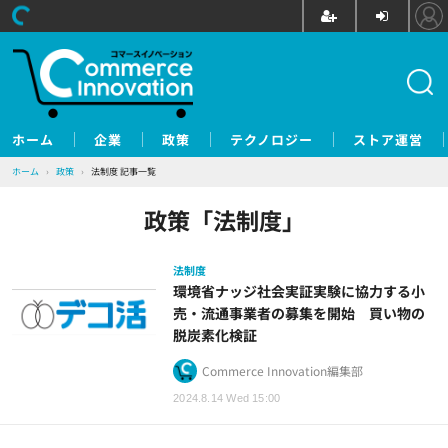
ホーム
企業
政策
テクノロジー
ストア運営
ホーム
›
政策
›
法制度 記事一覧
政策「法制度」
法制度
環境省ナッジ社会実証実験に協力する小
売・流通事業者の募集を開始 買い物の
脱炭素化検証
Commerce Innovation編集部
2024.8.14 Wed 15:00