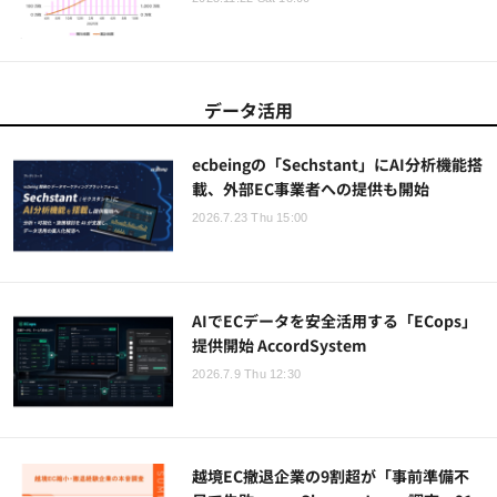
データ活用
ecbeingの「Sechstant」にAI分析機能搭
載、外部EC事業者への提供も開始
2026.7.23 Thu 15:00
AIでECデータを安全活用する「ECops」
提供開始 AccordSystem
2026.7.9 Thu 12:30
越境EC撤退企業の9割超が「事前準備不