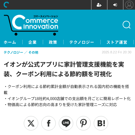
ホーム
企業
政策
テクノロジー
ストア運営
テクノロジー
その他
2025.8.22 Fri 20:30
イオンが公式アプリに家計管理支援機能を実
装、クーポン利用による節約額を可視化
・クーポン利用による節約累計金額が自動表示される国内初の機能を搭
載
・イオングループ18社約4,000店舗での支出額を月ごとに簡易レポート化
・物価高による節約志向の高まりを受けた家計管理ニーズに対応