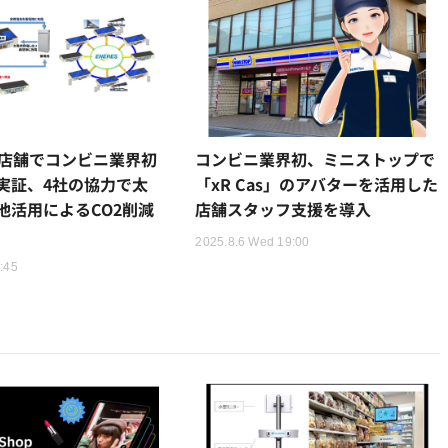
2店舗でコンビニ業界初
コンビニ業界初、ミニストップで
実証、4社の協力で太
「xR Cas」のアバターを活用した
池活用によるCO2削減
店舗スタッフ支援を導入
2025.8.6 Wed 19:00
3:45