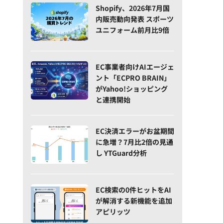
Shopify、2026年7月国
内販売動向発表 スポーツ
ユニフォーム前月比9倍
EC事業者向けAIエージェ
ント「ECPRO BRAIN」
がYahoo!ショッピング
と連携開始
EC決済エラーがお盆期間
に急増？7月比2倍の見通
し YTGuard分析
EC検索の0件ヒットをAI
が解消する新機能を追加
アピリッツ