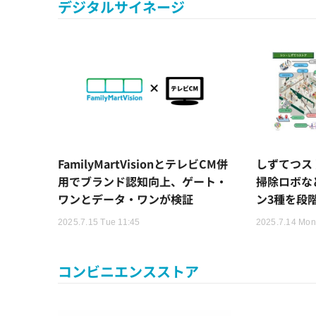
デジタルサイネージ
FamilyMartVisionとテレビCM併
しずてつス
用でブランド認知向上、ゲート・
掃除ロボな
ワンとデータ・ワンが検証
ン3種を段
2025.7.15 Tue 11:45
2025.7.14 Mon
コンビニエンスストア