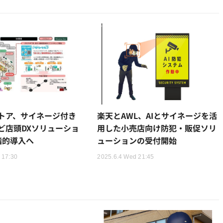
トア、サイネージ付き
楽天とAWL、AIとサイネージを活
ど店頭DXソリューショ
用した小売店向け防犯・販促ソリ
階的導入へ
ューションの受付開始
 17:30
2025.6.4 Wed 21:45