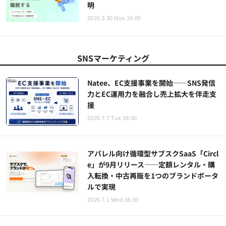
明
2026.3.30 Mon 19:00
SNSマーケティング
Natee、EC支援事業を開始——SNS発信
力とEC運用力を融合し売上拡大を伴走支
援
2026.7.7 Tue 18:00
アパレル向け循環型サブスクSaaS「Circl
e」が9月リリース——定額レンタル・購
入転換・中古再販を1つのブランドポータ
ルで実現
2026.7.1 Wed 18:30