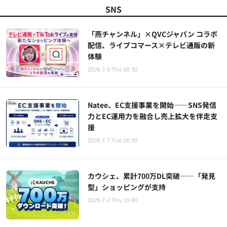
SNS
「燕チャンネル」×QVCジャパン コラボ
配信、ライブコマース×テレビ通販の新
体験
2026.7.9 Thu 18:30
Natee、EC支援事業を開始——SNS発信
力とEC運用力を融合し売上拡大を伴走支
援
2026.7.7 Tue 18:00
カウシェ、累計700万DL突破——「発見
型」ショッピングが支持
2026.7.2 Thu 19:00