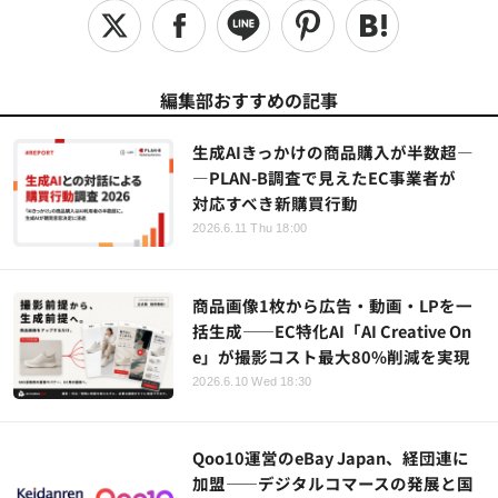
編集部おすすめの記事
生成AIきっかけの商品購入が半数超―
―PLAN-B調査で見えたEC事業者が
対応すべき新購買行動
2026.6.11 Thu 18:00
商品画像1枚から広告・動画・LPを一
括生成――EC特化AI「AI Creative On
e」が撮影コスト最大80%削減を実現
2026.6.10 Wed 18:30
Qoo10運営のeBay Japan、経団連に
加盟——デジタルコマースの発展と国