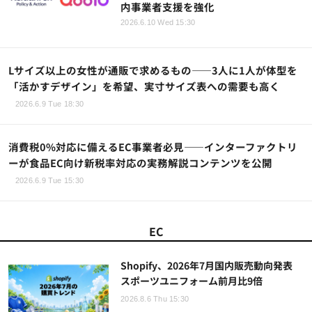
内事業者支援を強化
2026.6.10 Wed 15:30
Lサイズ以上の女性が通販で求めるもの——3人に1人が体型を
「活かすデザイン」を希望、実寸サイズ表への需要も高く
2026.6.9 Tue 18:30
消費税0%対応に備えるEC事業者必見――インターファクトリ
ーが食品EC向け新税率対応の実務解説コンテンツを公開
2026.6.9 Tue 15:30
EC
Shopify、2026年7月国内販売動向発表
スポーツユニフォーム前月比9倍
2026.8.6 Thu 15:30