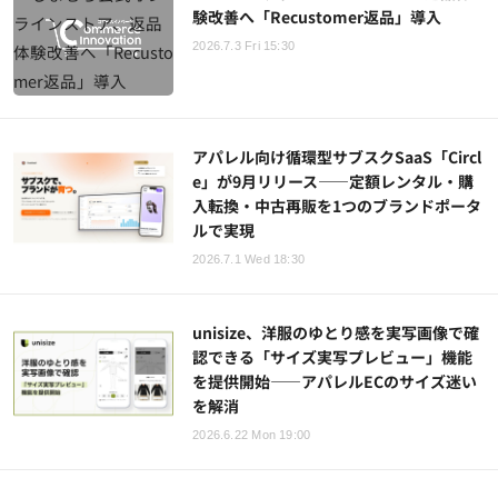
験改善へ「Recustomer返品」導入
2026.7.3 Fri 15:30
アパレル向け循環型サブスクSaaS「Circl
e」が9月リリース——定額レンタル・購
入転換・中古再販を1つのブランドポータ
ルで実現
2026.7.1 Wed 18:30
unisize、洋服のゆとり感を実写画像で確
認できる「サイズ実写プレビュー」機能
を提供開始——アパレルECのサイズ迷い
を解消
2026.6.22 Mon 19:00