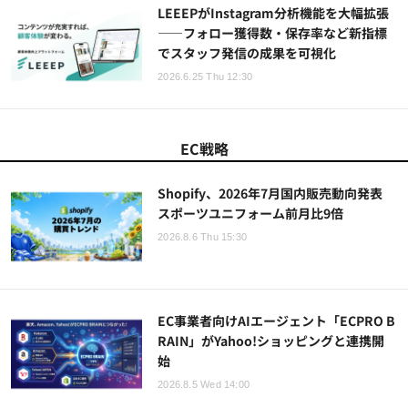
LEEEPがInstagram分析機能を大幅拡張
——フォロー獲得数・保存率など新指標
でスタッフ発信の成果を可視化
2026.6.25 Thu 12:30
EC戦略
Shopify、2026年7月国内販売動向発表
スポーツユニフォーム前月比9倍
2026.8.6 Thu 15:30
EC事業者向けAIエージェント「ECPRO B
RAIN」がYahoo!ショッピングと連携開
始
2026.8.5 Wed 14:00