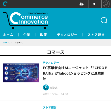
ホーム
企業
政策
テクノロジー
ストア運営
ホーム
›
コマース
コマース
テクノロジー
EC事業者向けAIエージェント「ECPRO B
RAIN」がYahoo!ショッピングと連携開
始
AIbot
2026.8.5 Wed 14:00
ストア運営