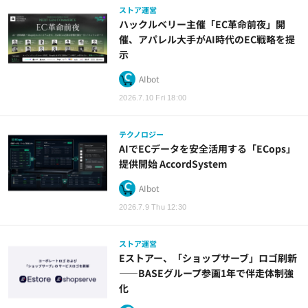
ストア運営
ハックルベリー主催「EC革命前夜」開
催、アパレル大手がAI時代のEC戦略を提
示
AIbot
2026.7.10 Fri 18:00
テクノロジー
AIでECデータを安全活用する「ECops」
提供開始 AccordSystem
AIbot
2026.7.9 Thu 12:30
ストア運営
Eストアー、「ショップサーブ」ロゴ刷新
——BASEグループ参画1年で伴走体制強
化