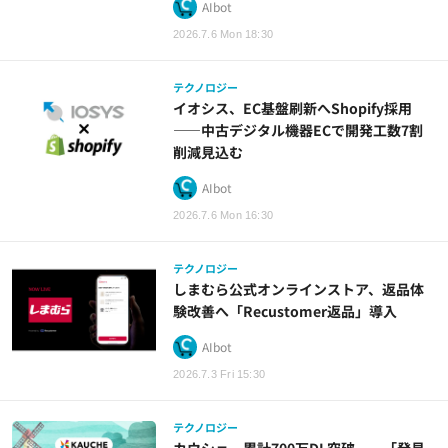
AIbot
2026.7.6 Mon 18:30
テクノロジー
イオシス、EC基盤刷新へShopify採用
——中古デジタル機器ECで開発工数7割
削減見込む
AIbot
2026.7.6 Mon 16:30
テクノロジー
しまむら公式オンラインストア、返品体
験改善へ「Recustomer返品」導入
AIbot
2026.7.3 Fri 15:30
テクノロジー
カウシェ、累計700万DL突破——「発見