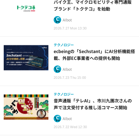
バイク王、マイクロモビリティ専門通販
ブランド「トクテコ」を始動
AIbot
2026.7.27 Mon 13:30
テクノロジー
ecbeingの「Sechstant」にAI分析機能搭
載、外部EC事業者への提供も開始
AIbot
2026.7.23 Thu 15:00
テクノロジー
音声通販「テレAI」、市川九團次さんの
声で注文受付する推し活コマース開始
AIbot
2026.7.22 Wed 12:30