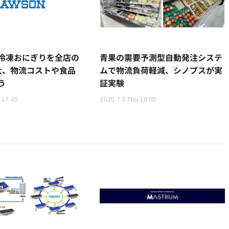
冷凍おにぎりを全店の
青果の需要予測型自動発注システ
大、物流コストや食品
ムで物流負荷軽減、シノプスが実
う
証実験
 17:45
2025.7.3 Thu 18:00