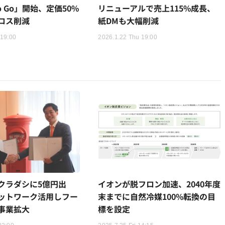
 To Go」開始、定価50%
リニューアルで売上115%成長、
ロス削減
紙DMも大幅削減
 19:00
2026.1.22 Thu 19:00
クラダシに5億円出
イオンが脱フロン加速、2040年度
ットワーク活用しフー
末までに自然冷媒100%転換の目
事業拡大
標を設定