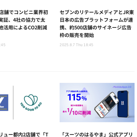
2店舗でコンビニ業界初
セブンのリテールメディアとJR東
実証、4社の協力で太
日本の広告プラットフォームが連
池活用によるCO2削減
携、約500店舗のサイネージ広告
枠の販売を開始
3:45
2025.8.7 Thu 18:45
リュー都内2店舗で「T
「スーツのはるやま」公式アプリ