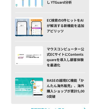
し YTGuard分析
EC検索の0件ヒットをAI
が解消する新機能を追加
アピリッツ
マウスコンピューター公
式ECサイトにContents
quareを導入し顧客体験
を最適化
BASEの越境EC機能「か
んたん海外販売」、海外
購入ショップが累計5,00
0突破