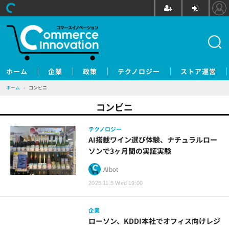
ホーム
企業
政策
テクノロジー
ストア運営
ホーム
›
コンビニ
コンビニ
テクノロジー
AI搭載ワイン選び体験、ナチュラルロー
ソンで3ヶ月間の実証実験
AIbot
2025.11.5 Wed 19:00
企業
ローソン、KDDI本社でオフィス向けレジ