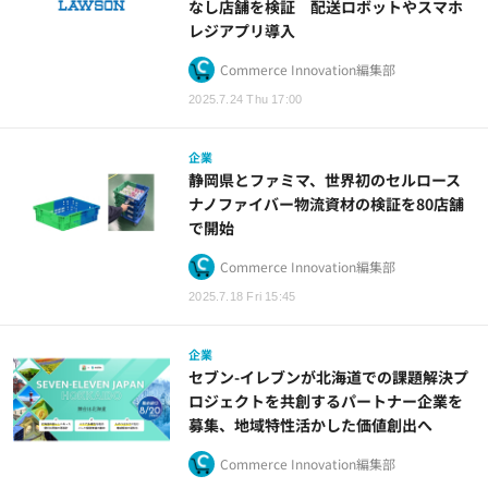
なし店舗を検証 配送ロボットやスマホ
レジアプリ導入
Commerce Innovation編集部
2025.7.24 Thu 17:00
企業
静岡県とファミマ、世界初のセルロース
ナノファイバー物流資材の検証を80店舗
で開始
Commerce Innovation編集部
2025.7.18 Fri 15:45
企業
セブン-イレブンが北海道での課題解決プ
ロジェクトを共創するパートナー企業を
募集、地域特性活かした価値創出へ
Commerce Innovation編集部