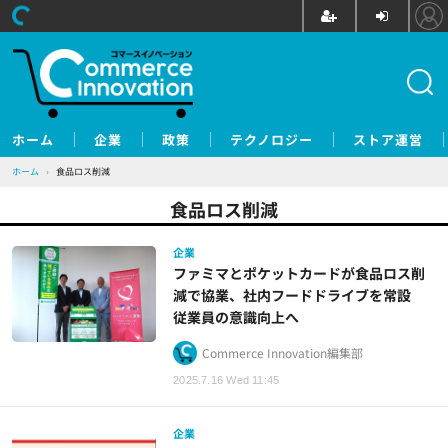
ホーム
企業
政策
テクノロジー
ストア運営
ホーム
›
食品ロス削減
食品ロス削減
企業
ファミマとポケットカードが食品ロス削
減で協業、社内フードドライブを常設
従業員の意識向上へ
Commerce Innovation編集部
2025.7.16 Wed 11:45
企業