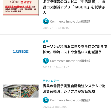
ポプラ運営のコンビニ「生活彩家」、食
品ロス削減アプリ「TABETE」を試験導
入
Commerce Innovation編集部
2025.7.15 Tue 16:15
企業
ローソンが冷凍おにぎりを全店の7割まで
拡大、物流コストや食品ロス削減狙う
Commerce Innovation編集部
2025.7.14 Mon 17:45
テクノロジー
青果の需要予測型自動発注システムで物
流負荷軽減、シノプスが実証実験
Commerce Innovation編集部
2025.7.3 Thu 18:00