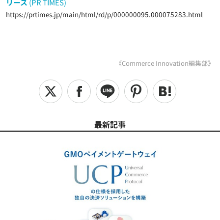
リース
(PR TIMES)
https://prtimes.jp/main/html/rd/p/000000095.000075283.html
《Commerce Innovation編集部》
最新記事