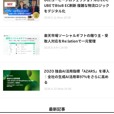
UBEでBtoB EC刷新 複雑な物流ロジック
をデジタル化
2026.5.11 Mon 19:00
楽天市場ソーシャルギフトの贈り主・受
取人対応をRe:lationで一元管理
2026.5.8 Fri 19:00
ZOZO 独自AI活用指標「AZARS」を導入
｜全社の生成AI活用率97%をさらに高め
る
2026.4.22 Wed 19:00
最新記事