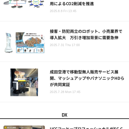
用によるCO2削減を推進
2025.8.8 Fri 13:45
接客・防犯両立のロボット、小売業界で
導入拡大 万引き増加背景に需要急伸
2025.7.31 Thu 17:00
成田空港で移動型無人販売サービス展
開、マッシュアップやパナソニックHDら
が共同実証
2025.7.28 Mon 17:45
DX
UCCコーヒープロフェッショナルがEC-C