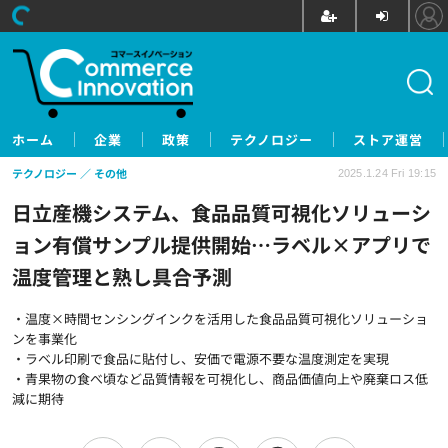
ホーム
企業
政策
テクノロジー
ストア運営
テクノロジー
その他
2025.1.24 Fri 19:15
日立産機システム、食品品質可視化ソリューシ
ョン有償サンプル提供開始…ラベル×アプリで
温度管理と熟し具合予測
・温度×時間センシングインクを活用した食品品質可視化ソリューショ
ンを事業化
・ラベル印刷で食品に貼付し、安価で電源不要な温度測定を実現
・青果物の食べ頃など品質情報を可視化し、商品価値向上や廃棄ロス低
減に期待