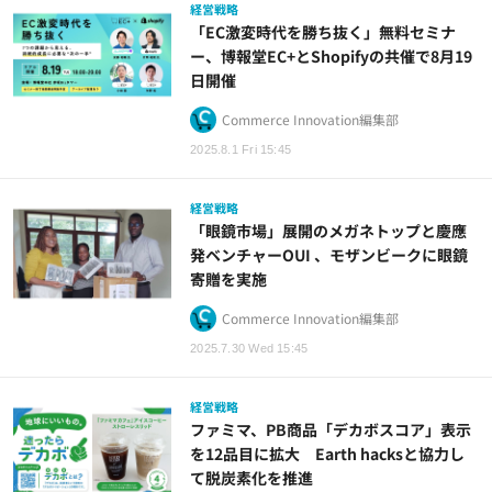
経営戦略
「EC激変時代を勝ち抜く」無料セミナ
ー、博報堂EC+とShopifyの共催で8月19
日開催
Commerce Innovation編集部
2025.8.1 Fri 15:45
経営戦略
「眼鏡市場」展開のメガネトップと慶應
発ベンチャーOUI 、モザンビークに眼鏡
寄贈を実施
Commerce Innovation編集部
2025.7.30 Wed 15:45
経営戦略
ファミマ、PB商品「デカボスコア」表示
を12品目に拡大 Earth hacksと協力し
て脱炭素化を推進