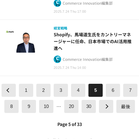
Commerce Innovation編集部
2025.7.24 Thu 17:00
経営戦略
Shopify、馬場道生氏をカントリーマネ
ージャーに任命、日本市場でのAI活用推
進へ
Commerce Innovation編集部
2025.7.24 Thu 14:00
1
2
3
4
5
6
7
…
最後
8
9
10
20
30
Page 5 of 33