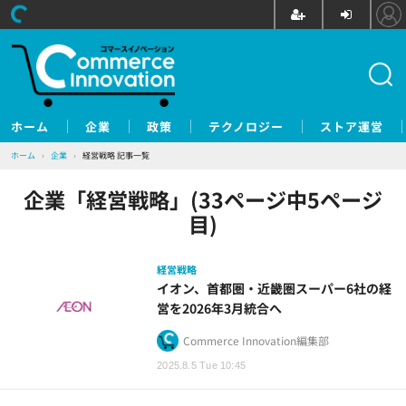
ホーム
企業
政策
テクノロジー
ストア運営
ホーム
›
企業
›
経営戦略 記事一覧
企業「経営戦略」(33ページ中5ページ
目)
経営戦略
イオン、首都圏・近畿圏スーパー6社の経
営を2026年3月統合へ
Commerce Innovation編集部
2025.8.5 Tue 10:45