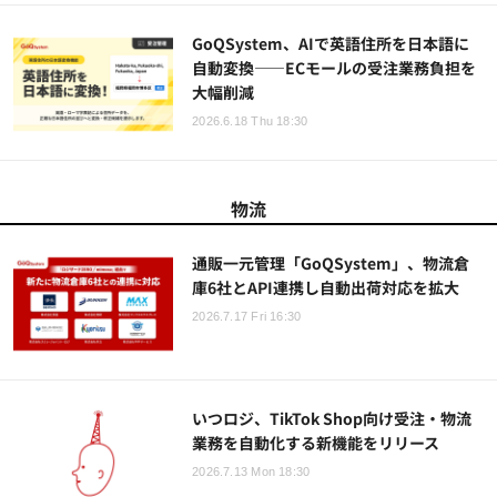
GoQSystem、AIで英語住所を日本語に
自動変換——ECモールの受注業務負担を
大幅削減
2026.6.18 Thu 18:30
物流
通販一元管理「GoQSystem」、物流倉
庫6社とAPI連携し自動出荷対応を拡大
2026.7.17 Fri 16:30
いつロジ、TikTok Shop向け受注・物流
業務を自動化する新機能をリリース
2026.7.13 Mon 18:30