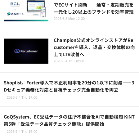
でECサイト刷新――通常・定期販売を
一元化し20以上のブランドを効率管理
2026.6.8 Mon 12:30
Champion公式オンラインストアがRe
customerを導入、返品・交換体験の向
上でLTV改善へ
2026.6.4 Thu 18:00
Shoplist、Forter導入で不正利用率を20分の1以下に削減――3
Dセキュア義務化対応と目視チェック完全自動化を両立
2026.6.4 Thu 17:00
GoQSystem、EC受注データの住所不整合をAIで自動検知 KiNT
第5弾「受注データ品質チェック機能」提供開始
2026.6.4 Thu 16:00