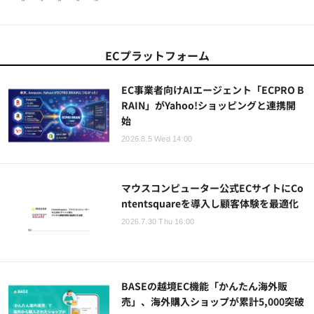
ECプラットフォーム
EC事業者向けAIエージェント「ECPRO B
RAIN」がYahoo!ショッピングと連携開
始
2026.8.5 Wed 14:00
マウスコンピューター公式ECサイトにCo
ntentsquareを導入し顧客体験を最適化
2026.7.30 Thu 16:00
BASEの越境EC機能「かんたん海外販
売」、海外購入ショップが累計5,000突破