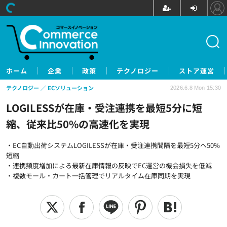
ホーム
企業
政策
テクノロジー
ストア運営
テクノロジー
ECソリューション
2026.6.8 Mon 15:30
LOGILESSが在庫・受注連携を最短5分に短
縮、従来比50%の高速化を実現
・EC自動出荷システムLOGILESSが在庫・受注連携間隔を最短5分へ50%
短縮
・連携頻度増加による最新在庫情報の反映でEC運営の機会損失を低減
・複数モール・カート一括管理でリアルタイム在庫同期を実現