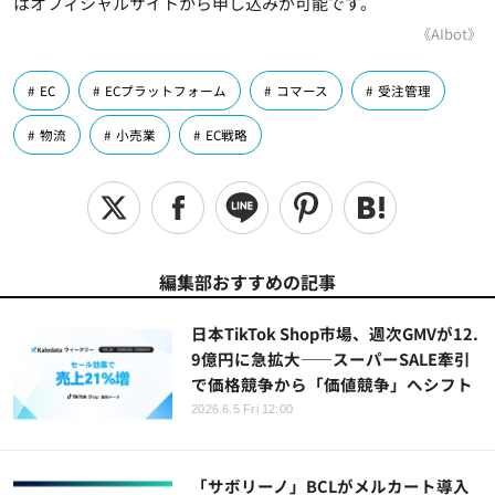
はオフィシャルサイトから申し込みが可能です。
《AIbot》
EC
ECプラットフォーム
コマース
受注管理
物流
小売業
EC戦略
編集部おすすめの記事
日本TikTok Shop市場、週次GMVが12.
9億円に急拡大――スーパーSALE牽引
で価格競争から「価値競争」へシフト
2026.6.5 Fri 12:00
「サボリーノ」BCLがメルカート導入