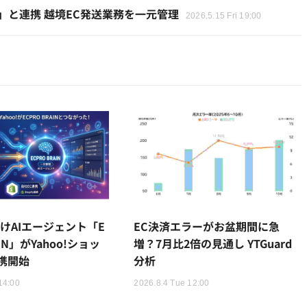
ETE」と連携 越境EC発送業務を一元管理
2026.5.15 Fri 19:00
けAIエージェント「E
EC決済エラーがお盆期間に急
AIN」がYahoo!ショッ
増？7月比2倍の見通し YTGuard
携開始
分析
14:00
2026.8.4 Tue 12:00