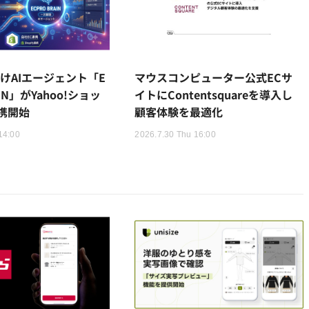
けAIエージェント「E
マウスコンピューター公式ECサ
AIN」がYahoo!ショッ
イトにContentsquareを導入し
携開始
顧客体験を最適化
14:00
2026.7.30 Thu 16:00