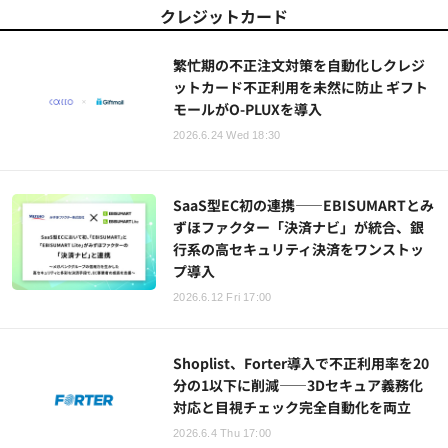
クレジットカード
繁忙期の不正注文対策を自動化しクレジ
ットカード不正利用を未然に防止 ギフト
モールがO-PLUXを導入
2026.6.24 Wed 18:30
SaaS型EC初の連携——EBISUMARTとみ
ずほファクター「決済ナビ」が統合、銀
行系の高セキュリティ決済をワンストッ
プ導入
2026.6.12 Fri 17:00
Shoplist、Forter導入で不正利用率を20
分の1以下に削減――3Dセキュア義務化
対応と目視チェック完全自動化を両立
2026.6.4 Thu 17:00