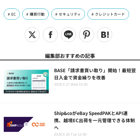
EC
購買行動
セキュリティ
クレジットカード
編集部おすすめの記事
BASE「請求書買い取り」開始！最短翌
日入金で資金繰りを改善
2026.5.27 Wed 15:00
Ship&coがeBay SpeedPAKとAPI連
携、越境EC出荷を一元管理できる体制
へ
2026.5.26 Tue 12:00