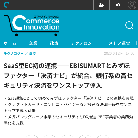
ホーム
企業
政策
テクノロジー
ストア運営
テクノロジー
決済
2026.6.12 Fri 17:00
SaaS型EC初の連携——EBISUMARTとみずほ
ファクター「決済ナビ」が統合、銀行系の高セ
キュリティ決済をワンストップ導入
・SaaS型ECとして初めてみずほファクター「決済ナビ」との連携を実現
・クレジットカード・コンビニ・ペイジーなど多彩な決済手段をワンス
トップで導入可能
・メガバンクグループ水準のセキュリティとDX推進でEC事業者の業務効
率化を支援