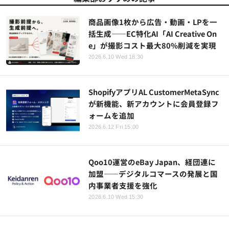
商品画像1枚から広告・動画・LPを一
括生成――EC特化AI「AI Creative On
e」が撮影コスト最大80%削減を実現
2026.6.10 Wed 18:30
ShopifyアプリAL CustomerMetaSync
が新機能、新アカウントに会員登録フ
ォームを追加
2026.6.12 Fri 15:00
Qoo10運営のeBay Japan、経団連に
加盟——デジタルコマースの発展と国
内事業者支援を強化
2026.6.10 Wed 15:30