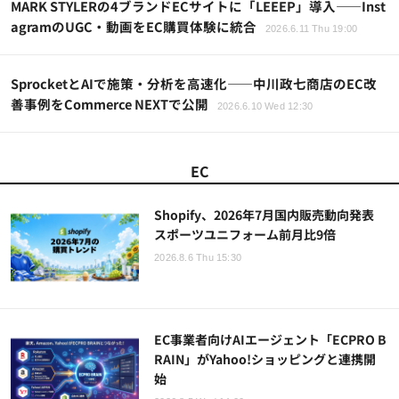
MARK STYLERの4ブランドECサイトに「LEEEP」導入——Inst
agramのUGC・動画をEC購買体験に統合
2026.6.11 Thu 19:00
SprocketとAIで施策・分析を高速化――中川政七商店のEC改
善事例をCommerce NEXTで公開
2026.6.10 Wed 12:30
EC
Shopify、2026年7月国内販売動向発表
スポーツユニフォーム前月比9倍
2026.8.6 Thu 15:30
EC事業者向けAIエージェント「ECPRO B
RAIN」がYahoo!ショッピングと連携開
始