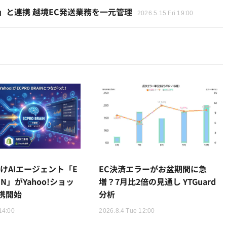
ETE」と連携 越境EC発送業務を一元管理
2026.5.15 Fri 19:00
けAIエージェント「E
EC決済エラーがお盆期間に急
AIN」がYahoo!ショッ
増？7月比2倍の見通し YTGuard
携開始
分析
14:00
2026.8.4 Tue 12:00