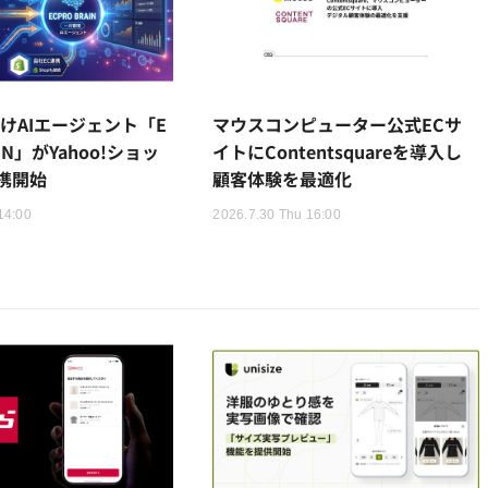
けAIエージェント「E
マウスコンピューター公式ECサ
AIN」がYahoo!ショッ
イトにContentsquareを導入し
携開始
顧客体験を最適化
14:00
2026.7.30 Thu 16:00