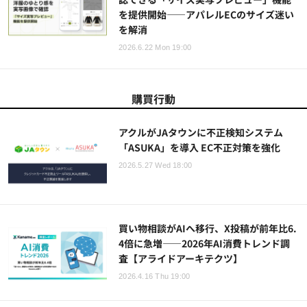
を提供開始——アパレルECのサイズ迷い
を解消
2026.6.22 Mon 19:00
購買行動
アクルがJAタウンに不正検知システム
「ASUKA」を導入 EC不正対策を強化
2026.5.27 Wed 18:00
買い物相談がAIへ移行、X投稿が前年比6.
4倍に急増——2026年AI消費トレンド調
査【アライドアーキテクツ】
2026.4.16 Thu 19:00