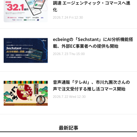
調達 エージェンティック・コマースへ進
化
2026.7.24 Fri 12:30
ecbeingの「Sechstant」にAI分析機能搭
載、外部EC事業者への提供も開始
2026.7.23 Thu 15:00
音声通販「テレAI」、市川九團次さんの
声で注文受付する推し活コマース開始
2026.7.22 Wed 12:30
最新記事