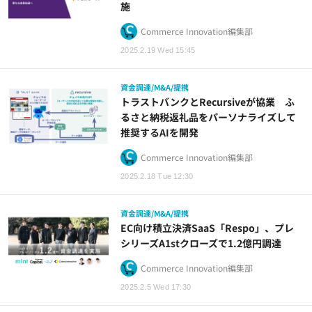
施
Commerce Innovation編集部
2025.2.19 Wed 15:45
資金調達/M&A/提携
トラストバンクとRecursiveが協業 ふ
るさと納税返礼品をパーソナライズして
推奨するAIを開発
Commerce Innovation編集部
2025.2.18 Tue 12:30
資金調達/M&A/提携
EC向け積立決済SaaS「Respo」、プレ
シリーズA1stクローズで1.2億円調達
Commerce Innovation編集部
2025.2.5 Wed 17:30