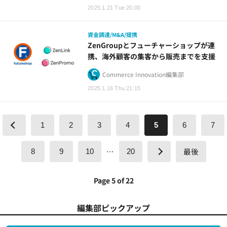
2025.1.21 Tue 20:00
資金調達/M&A/提携
ZenGroupとフューチャーショップが連
携、海外顧客の集客から販売までを支援
Commerce Innovation編集部
2025.1.16 Thu 21:15
1
2
3
4
5
6
7
…
最後
8
9
10
20
Page 5 of 22
編集部ピックアップ