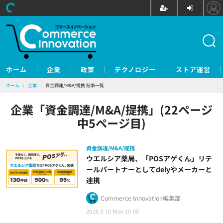
ホーム
企業
政策
テクノロジー
ストア運営
ホーム
›
企業
›
資金調達/M&A/提携 記事一覧
企業「資金調達/M&A/提携」(22ページ
中5ページ目)
資金調達/M&A/提携
ウエルシア薬局、「POSアゲくん」リテ
ールパートナーとしてdelyやメーカーと
連携
Commerce Innovation編集部
2025.3.10 Mon 18:00