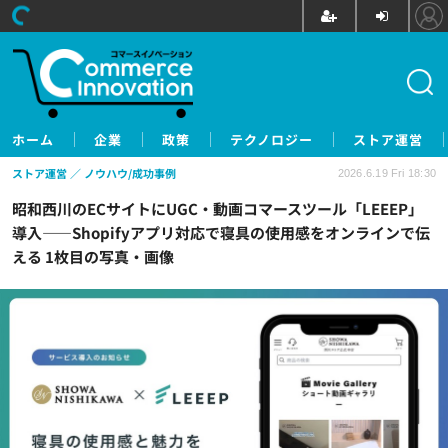
ホーム
企業
政策
テクノロジー
ストア運営
ストア運営
ノウハウ/成功事例
2026.6.19 Fri 18:30
昭和西川のECサイトにUGC・動画コマースツール「LEEEP」
導入——Shopifyアプリ対応で寝具の使用感をオンラインで伝
える 1枚目の写真・画像