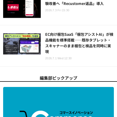
験改善へ「Recustomer返品」導入
2026.7.3 Fri 15:30
EC向け梱包SaaS「梱包アシストAI」が検
品機能を標準搭載——既存タブレット・
スキャナーのまま梱包と検品を同時に実
現
2026.7.1 Wed 12:30
編集部ピックアップ