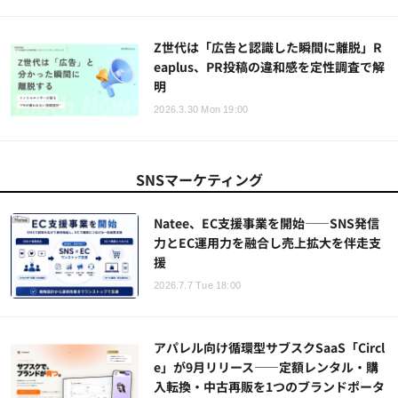
Z世代は「広告と認識した瞬間に離脱」R
eaplus、PR投稿の違和感を定性調査で解
明
2026.3.30 Mon 19:00
SNSマーケティング
Natee、EC支援事業を開始——SNS発信
力とEC運用力を融合し売上拡大を伴走支
援
2026.7.7 Tue 18:00
アパレル向け循環型サブスクSaaS「Circl
e」が9月リリース——定額レンタル・購
入転換・中古再販を1つのブランドポータ