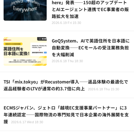
here」発表——150超のアップデート
とAIエージェント連携でEC事業者の販
路拡大を加速
2026.6.19 Fri 15:30
GoQSystem、AIで英語住所を日本語に
自動変換——ECモールの受注業務負担
を大幅削減
2026.6.18 Thu 18:30
TSI「mix.tokyo」がRecustomer導入——返品体験の最適化で
返品経験者のLTVが通常の約3.7倍に向上
2026.6.18 Thu 15:30
ECMSジャパン、ジェトロ「越境EC支援事業パートナー」に3
年連続認定——国際物流の専門知見で日本企業の海外展開を支
援
2026.6.17 Wed 18:30