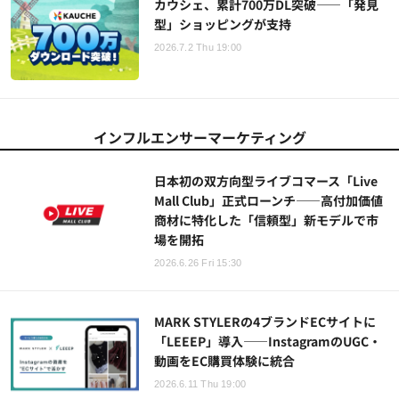
カウシェ、累計700万DL突破——「発見
型」ショッピングが支持
2026.7.2 Thu 19:00
インフルエンサーマーケティング
日本初の双方向型ライブコマース「Live
Mall Club」正式ローンチ——高付加価値
商材に特化した「信頼型」新モデルで市
場を開拓
2026.6.26 Fri 15:30
MARK STYLERの4ブランドECサイトに
「LEEEP」導入——InstagramのUGC・
動画をEC購買体験に統合
2026.6.11 Thu 19:00