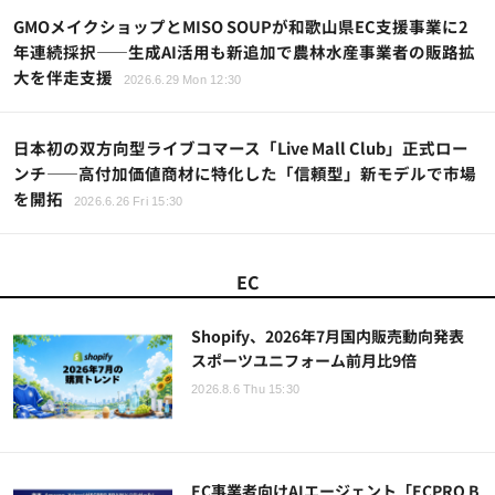
GMOメイクショップとMISO SOUPが和歌山県EC支援事業に2
年連続採択——生成AI活用も新追加で農林水産事業者の販路拡
大を伴走支援
2026.6.29 Mon 12:30
日本初の双方向型ライブコマース「Live Mall Club」正式ロー
ンチ——高付加価値商材に特化した「信頼型」新モデルで市場
を開拓
2026.6.26 Fri 15:30
EC
Shopify、2026年7月国内販売動向発表
スポーツユニフォーム前月比9倍
2026.8.6 Thu 15:30
EC事業者向けAIエージェント「ECPRO B