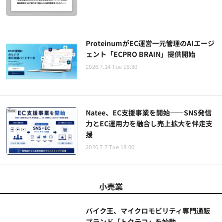
ProteinumがEC運営一元管理のAIエージ
ェント「ECPRO BRAIN」提供開始
2026.7.14 Tue 15:30
Natee、EC支援事業を開始——SNS発信
力とEC運用力を融合し売上拡大を伴走支
援
2026.7.7 Tue 18:00
小売業
バイク王、マイクロモビリティ専門通販
ブランド「トクテコ」を始動