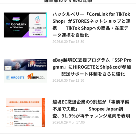
ハックルベリー「CoreLink for TikTok
Shop」がSTORESネットショップと連
携——TikTok Shopへの商品・在庫デ
ータ連携を自動化
2026.6.30 Tue 18:30
eBay越境EC支援プログラム「SSP Pro
gram」にHIROGETEとShip&coが参加
——配送サポート体制をさらに強化
2026.6.30 Tue 12:30
越境EC撤退企業の9割超が「事前準備
不足で失敗」——Shopee Japan調
査、91.9%が再チャレンジ意向を表明
2026.6.29 Mon 17:00