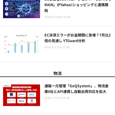
RAIN」がYahoo!ショッピングと連携開
始
2026.8.5 Wed 14:00
EC決済エラーがお盆期間に急増？7月比2
倍の見通し YTGuard分析
2026.8.4 Tue 12:00
物流
通販一元管理「GoQSystem」、物流倉
庫6社とAPI連携し自動出荷対応を拡大
2026.7.17 Fri 16:30