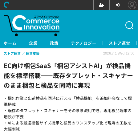
ホーム
企業
政策
テクノロジー
ストア運営
ストア運営
運営支援
2026.7.1 Wed 12:30
EC向け梱包SaaS「梱包アシストAI」が検品機
能を標準搭載——既存タブレット・スキャナー
のまま梱包と検品を同時に実現
・梱包作業と出荷検品を同時に行える「検品機能」を追加料金なしで標
準搭載
・既存のタブレット・スキャナーをそのまま流用でき、専用検品端末の
増設が不要
・AIによる最適梱包サイズ提示と検品のワンステップ化で現場の工数を
大幅削減