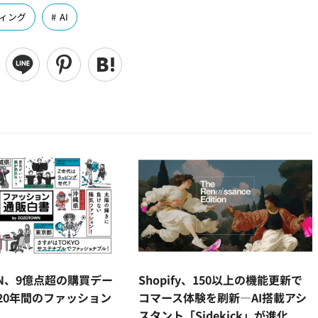
ィング
AI
WN、9億点超の購買デー
Shopify、150以上の機能更新で
20年間のファッション
コマース体験を刷新―AI搭載アシ
スタント「Sidekick」が進化