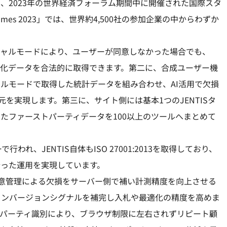
、2023年の世界経済フォーラム期間中に開催された国際スタ
Games 2023」では、世界約4,500社の参加企業の中からわずか
ンシャルモードにより、ユーザーが同意しなかった場合でも、
で匿名化データを合法的に取得できます。第二に、合成ユーザー機
ルモードで取得した統計データを組み合わせ、AI活用で欠損
元を実現します。第三に、サイト側には基本1つのJENTISタ
たファーストパーティデータを100以上のツールへまとめて
で行われ、JENTIS自体もISO 27001:2013を取得しており、
沿った運用を実現しています。
同意管理による欠損をサーバー側で補い計測精度を向上させる
コンバージョンシグナルを補完し入札や最適化の精度を高めま
パーティ識別により、ブラウザ制限に左右されずリピート顧