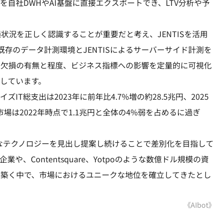
自社DWHやAI基盤に直接エクスポートでき、LTV分析や予
況を正しく認識することが重要だと考え、JENTISを活用
既存のデータ計測環境とJENTISによるサーバーサイド計測を
タ欠損の有無と程度、ビジネス指標への影響を定量的に可視化
しています。
T総支出は2023年に前年比4.7%増の約28.5兆円、2025
市場は2022年時点で1.1兆円と全体の4%弱を占めるに過ぎ
的なテクノロジーを見出し提案し続けることで差別化を目指して
上場企業や、Contentsquare、Yotpoのような数億ドル規模の資
を築く中で、市場におけるユニークな地位を確立してきたとし
《AIbot》