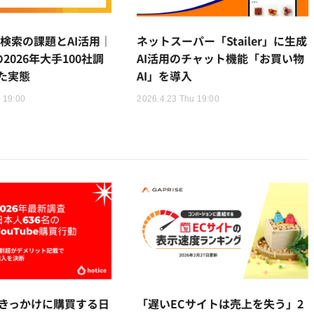
内検索の課題とAI活用｜
ネットスーパー「Stailer」に生成
の2026年大手100社調
AI活用のチャット機能「お買い物
た実態
AI」を導入
 19:00
2026.4.23 Thu 19:00
eをきっかけに購買する日
「遅いECサイトは売上を失う」2