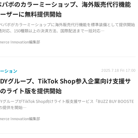
ペパボのカラーミーショップ、海外販売代行機能
ユーザーに無料提供開始
Oペパボがカラーミーショップに海外販売代行機能を標準装備として提供開始
言語対応、150種類以上の決済方法、国際配送まで一括対応
料金なしで利用可能、海外販売参入のハードルを大幅に軽減
erce Innovation編集部
ューション
2025.7.18 Fri 17:00
DYグループ、TikTok Shop参入企業向け支援サ
スのライト版を提供開始
グループがTikTok Shop向けライト版支援サービス「BUZZ BUY BOOSTE
t」の提供を開始
模やニーズに合わせて選択可能なカスタマイズ型サービス形態を採用
erce Innovation編集部
「5スピードマーケティング」モデルを活用したアジャイル型施策実行が特