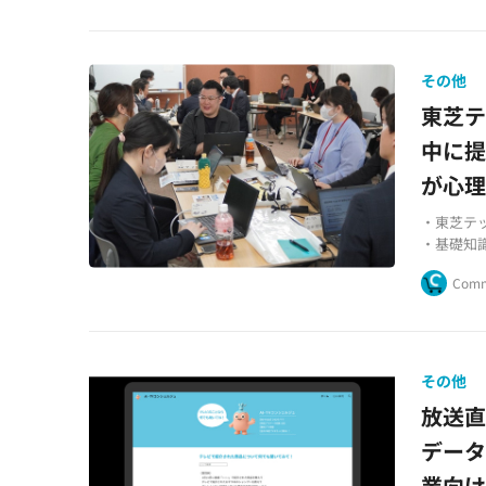
・従来V
ン
その他
東芝テ
中に提
が心
・東芝テ
・基礎知
・東急ス
Comm
その他
放送直
データ
業向