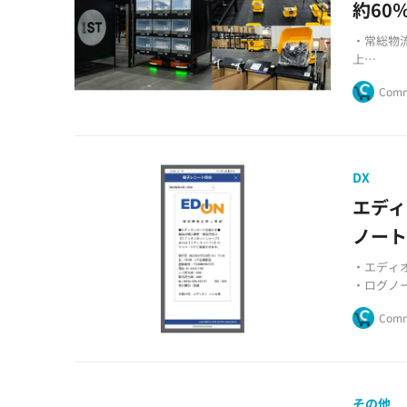
約60
・常総物
上
・202
Comm
・少子高
DX
エディ
ノート
・エディオ
・ログノー
・キャッ
Comm
その他