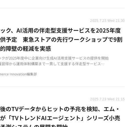
MS導入予算でAI分析機能まで実現でき、小売店のDX推進を大幅にコストダウ
2025.7.23 Wed 21:30
ック、AI活用の伴走型支援サービスを2025年度
供予定 東急ストアの先行ワークショップで9割
理的障壁の軽減を実感
ックが2025年度中に企業向け生成AI活用支援サービスの提供を開始
識習得から運用体制構築まで一貫して支援する伴走型サービス
トア向けワークショップで17件のAI活用アイデアを創出し効果を実証
erce Innovation編集部
2025.7.23 Wed 21:15
後のTVデータからヒットの予兆を検知、エム・
が「TVトレンドAIエージェント」シリーズ小売
け予測システムの展開を開始