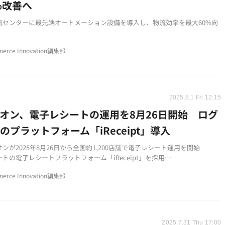
％改善へ
流センターに最先端オートメーション設備を導入し、物流効率を最大60%向
5年8月に西宮北物流センターを新設し、関西エリアの物流拠点を拡大
erce Innovation編集部
齢化による労働力不足対応とプラットフォーマー進化への戦略的投資
2025.8.1 Fri 12:15
オン、電子レシートの運用を8月26日開始 ログ
のプラットフォーム「iReceipt」導入
ンが2025年8月26日から全国約1,200店舗で電子レシート運用を開始
トの電子レシートプラットフォーム「iReceipt」を採用
シュレス決済と組み合わせてレシートレス購買体験を実現
erce Innovation編集部
2025.7.31 Thu 17:00