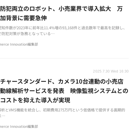
・防犯両立のロボット、小売業界で導入拡大 万
増加背景に需要急伸
知件数が2023年に前年比11.4%増の93,168件と過去数年で最高を記録し、
で防犯対策が急務となっている
ツロボティクスの接客ロボット「cinnamon Guide」は生成AI搭載で万引
erce Innovation編集部
能を備え、販売代理店数が前年比10倍に急増
TA、銀座三越、BYDなど大手企業での導入実績があり、2026年からはヒュー
での接客・防犯サービスも予定
2025.7.30 Wed 16:30
チャースタンダード、カメラ10台連動の小売店
I動線解析サービスを発表 映像監視システムとの
でコストを抑えた導入が実現
解析とVMS機能を統合し、初期費用275万円という低価格で提供する画期的
ス
0台のカメラで顧客の店内動線を詳細に分析し、属性別の行動パターンも把握
erce Innovation編集部