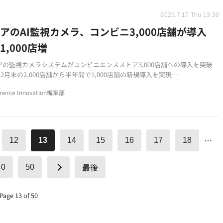
2025.7.17 Thu 13:30
アのAI監視カメラ、コンビニ3,000店舗が導入
1,000店増
アの監視カメラシステムがコンビニエンスストア3,000店舗への導入を突破
年12月末の2,000店舗から半年間で1,000店舗の新規導入を実現
術を活用した高度なビジネスソリューションとして位置付け、セキュリティ以
erce Innovation編集部
にも展開
…
12
13
14
15
16
17
18
最後
40
50
Page 13 of 50