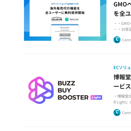
GMO
を全
・・GM
・・19
・・追加
Comm
ECソリ
博報堂
ービ
・博報堂DY
R Ligh
・企業規
Comm
・独自の
徴