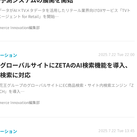
ータがAI×TVメタデータを活用したリテール業界向けDXサービス「TVト
ージェント for Retail」を開始
番組で紹介された商品のトレンド予測、新商品開発支援、リテールメディア
erce Innovation編集部
ツ自動生成など5つの主要機能を提供
365日体制でテレビ番組・CMを監視し、放送直後にリアルタイムでTVメタデ
成・提供する独自の強みを活用
ューション
2025.7.22 Tue 22:00
グローバルサイトにZETAのAI検索機能を導入、
語検索に対応
Aが花王グループのグローバルサイトにEC商品検索・サイト内検索エンジン「Z
ARCH」を導入
での検索に対応し、検索利便性の向上とUX改善を実現
erce Innovation編集部
術を活用したサジェスト機能や「もしかして」機能でスムーズな商品検索を支
ューション
2025.7.22 Tue 13:45