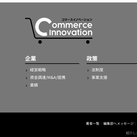
企業
政策
経営戦略
法制度
資金調達/M&A/提携
事業支援
業績
著者一覧
編集部へメッセージ
紹介し