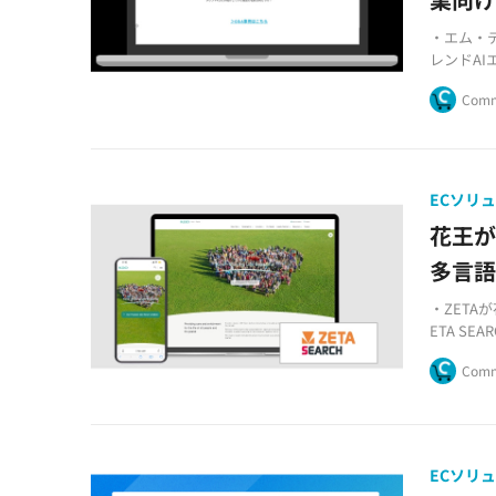
・エム・デ
レンドAIエ
・テレビ
Comm
コンテン
・24時間
ータを生
ECソリ
花王が
多言
・ZET
ETA SE
・多言語
Comm
・AI技
援
ECソリ