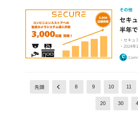
その他
セキュ
半年で
・セキュ
・2024
・AI技
Comm
外の用途
先頭
8
9
10
11
20
30