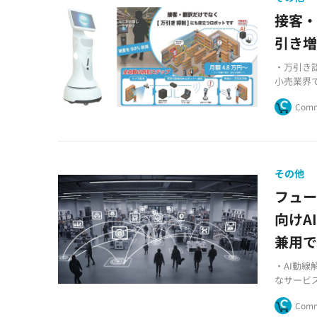
接客
引き
・万引き認
小売業界
・ドーナッ
Comm
き抑制機
・TOYO
マノイド
その他
フュー
向けA
兼用
・AI動線
なサービ
・最大1
Comm
可能