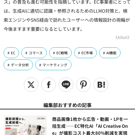
ス」の普及も進む可能性を指摘しています。EC事業者にとって
は、生成AIに適切に認識・参照されるためのLLMO対策と、検
索エンジンやSNS経由で訪れたユーザーへの情報設計の両輪が
今後ますます重要になるとしています。
《AIbot》
EC
コマース
EC戦略
EC市場
AI機能
データ分析
マーケティング
編集部おすすめの記事
商品画像1枚から広告・動画・LPを一
括生成――EC特化AI「AI Creative On
e」が撮影コスト最大80%削減を実現