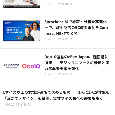
2026.6.10 Wed 18:30
SprocketとAIで施策・分析を高速化―
―中川政七商店のEC改善事例をCom
merce NEXTで公開
2026.6.10 Wed 12:30
Qoo10運営のeBay Japan、経団連に
加盟——デジタルコマースの発展と国
内事業者支援を強化
2026.6.10 Wed 15:30
Lサイズ以上の女性が通販で求めるもの——3人に1人が体型を
「活かすデザイン」を希望、実寸サイズ表への需要も高く
2026.6.9 Tue 18:30