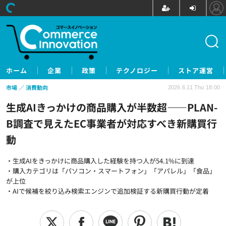
ホーム
企業
政策
テクノロジー
ストア運営
市場
消費動向
2026.6.11 Thu 18:00
生成AIきっかけの商品購入が半数超――PLAN-
B調査で見えたEC事業者が対応すべき新購買行
動
・生成AIをきっかけに商品購入した経験を持つ人が54.1%に到達
・購入カテゴリは「パソコン・スマートフォン」「アパレル」「食品」
が上位
・AIで候補を絞り込み検索エンジンで追加検証する新購買行動が定着