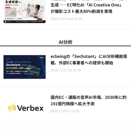
生成――EC特化AI「AI Creative One」
が撮影コスト最大80%削減を実現
2026.6.10 Wed 18:30
AI分析
ecbeingの「Sechstant」にAI分析機能搭
載、外部EC事業者への提供も開始
2026.7.23 Thu 15:00
国内EC・通販の音声AI市場、2030年に約
191億円規模へ拡大予測
2026.7.10 Fri 15:00