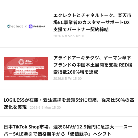
エクレクトとチャネルトーク、楽天市
場EC事業者のカスタマーサポートDX
支援でパートナー契約締結
2026.6.8 Mon 18:30
アライドアーキテクツ、ヤーマン傘下
ブランドの中国本土展開を支援 RED検
索指数260%増を達成
2026.6.5 Fri 15:00
LOGILESSが在庫・受注連携を最短5分に短縮、従来比50%の高
速化を実現
2026.6.8 Mon 15:30
日本TikTok Shop市場、週次GMVが12.9億円に急拡大――スー
パーSALE牽引で価格競争から「価値競争」へシフト