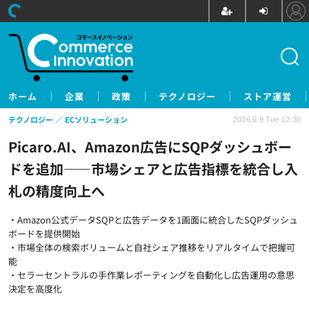
ホーム
企業
政策
テクノロジー
ストア運営
テクノロジー
ECソリューション
2026.6.9 Tue 12:30
Picaro.AI、Amazon広告にSQPダッシュボー
ドを追加——市場シェアと広告指標を統合し入
札の精度向上へ
・Amazon公式データSQPと広告データを1画面に統合したSQPダッシュ
ボードを提供開始
・市場全体の検索ボリュームと自社シェア推移をリアルタイムで把握可
能
・セラーセントラルの手作業レポーティングを自動化し広告運用の意思
決定を高度化