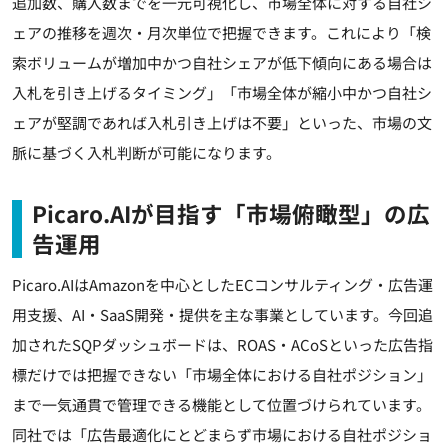
追加数、購入数までを一元可視化し、市場全体に対する自社シ
ェアの推移を週次・月次単位で把握できます。これにより「検
索ボリュームが増加中かつ自社シェアが低下傾向にある場合は
入札を引き上げるタイミング」「市場全体が縮小中かつ自社シ
ェアが堅調であれば入札引き上げは不要」といった、市場の文
脈に基づく入札判断が可能になります。
Picaro.AIが目指す「市場俯瞰型」の広
告運用
Picaro.AIはAmazonを中心としたECコンサルティング・広告運
用支援、AI・SaaS開発・提供を主な事業としています。今回追
加されたSQPダッシュボードは、ROAS・ACoSといった広告指
標だけでは把握できない「市場全体における自社ポジション」
まで一気通貫で管理できる機能として位置づけられています。
同社では「広告最適化にとどまらず市場における自社ポジショ