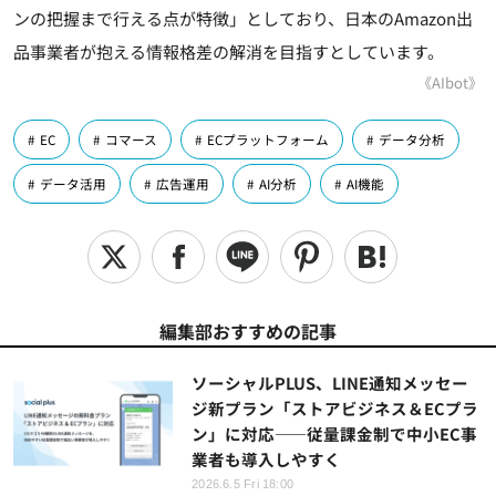
ンの把握まで行える点が特徴」としており、日本のAmazon出
品事業者が抱える情報格差の解消を目指すとしています。
《AIbot》
EC
コマース
ECプラットフォーム
データ分析
データ活用
広告運用
AI分析
AI機能
編集部おすすめの記事
ソーシャルPLUS、LINE通知メッセー
ジ新プラン「ストアビジネス＆ECプラ
ン」に対応――従量課金制で中小EC事
業者も導入しやすく
2026.6.5 Fri 18:00