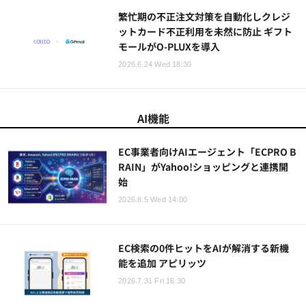
繁忙期の不正注文対策を自動化しクレジ
ットカード不正利用を未然に防止 ギフト
モールがO-PLUXを導入
2026.6.24 Wed 18:30
AI機能
EC事業者向けAIエージェント「ECPRO B
RAIN」がYahoo!ショッピングと連携開
始
2026.8.5 Wed 14:00
EC検索の0件ヒットをAIが解消する新機
能を追加 アピリッツ
2026.7.31 Fri 16:30