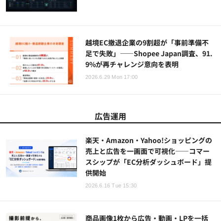
越境EC撤退企業の9割超が「事前準備不
足で失敗」——Shopee Japan調査、91.
9%が再チャレンジ意向を表明
2026.6.29 Mon 17:00
広告運用
楽天・Amazon・Yahoo!ショッピングの
売上と広告を一画面で可視化——コマー
スシップが「EC分析ダッシュボード」提
供開始
2026.6.16 Tue 15:30
商品画像1枚から広告・動画・LPを一括