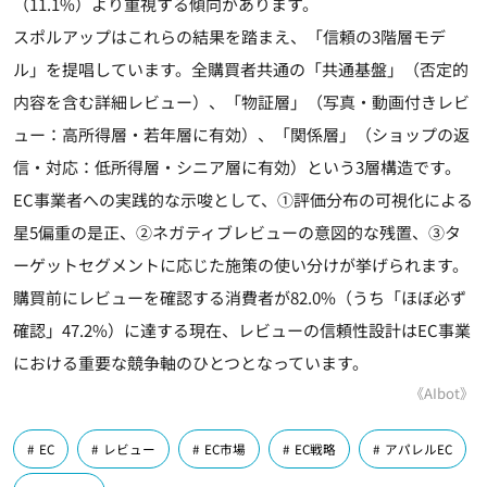
（11.1%）より重視する傾向があります。
スポルアップはこれらの結果を踏まえ、「信頼の3階層モデ
ル」を提唱しています。全購買者共通の「共通基盤」（否定的
内容を含む詳細レビュー）、「物証層」（写真・動画付きレビ
ュー：高所得層・若年層に有効）、「関係層」（ショップの返
信・対応：低所得層・シニア層に有効）という3層構造です。
EC事業者への実践的な示唆として、①評価分布の可視化による
星5偏重の是正、②ネガティブレビューの意図的な残置、③タ
ーゲットセグメントに応じた施策の使い分けが挙げられます。
購買前にレビューを確認する消費者が82.0%（うち「ほぼ必ず
確認」47.2%）に達する現在、レビューの信頼性設計はEC事業
における重要な競争軸のひとつとなっています。
《AIbot》
EC
レビュー
EC市場
EC戦略
アパレルEC