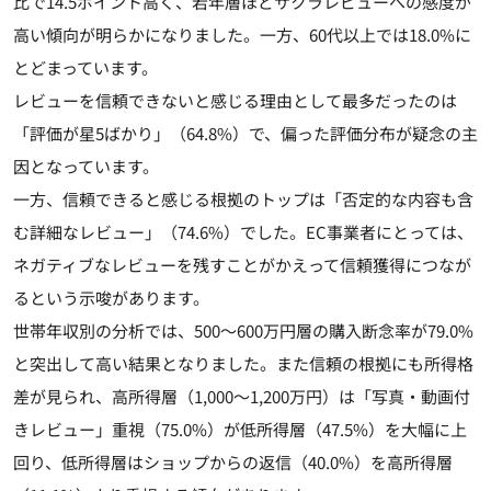
比で14.5ポイント高く、若年層ほどサクラレビューへの感度が
高い傾向が明らかになりました。一方、60代以上では18.0%に
とどまっています。
レビューを信頼できないと感じる理由として最多だったのは
「評価が星5ばかり」（64.8%）で、偏った評価分布が疑念の主
因となっています。
一方、信頼できると感じる根拠のトップは「否定的な内容も含
む詳細なレビュー」（74.6%）でした。EC事業者にとっては、
ネガティブなレビューを残すことがかえって信頼獲得につなが
るという示唆があります。
世帯年収別の分析では、500～600万円層の購入断念率が79.0%
と突出して高い結果となりました。また信頼の根拠にも所得格
差が見られ、高所得層（1,000～1,200万円）は「写真・動画付
きレビュー」重視（75.0%）が低所得層（47.5%）を大幅に上
回り、低所得層はショップからの返信（40.0%）を高所得層