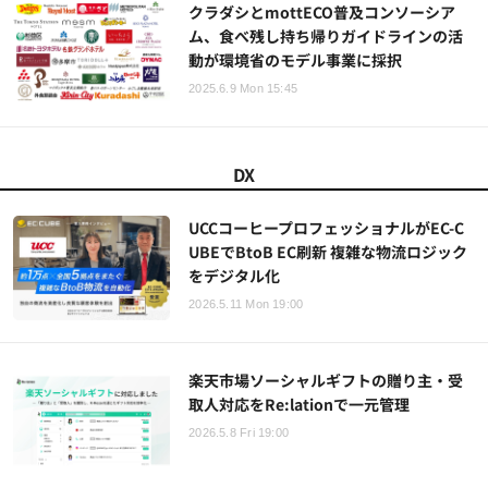
クラダシとmottECO普及コンソーシア
ム、食べ残し持ち帰りガイドラインの活
動が環境省のモデル事業に採択
2025.6.9 Mon 15:45
DX
UCCコーヒープロフェッショナルがEC-C
UBEでBtoB EC刷新 複雑な物流ロジック
をデジタル化
2026.5.11 Mon 19:00
楽天市場ソーシャルギフトの贈り主・受
取人対応をRe:lationで一元管理
2026.5.8 Fri 19:00