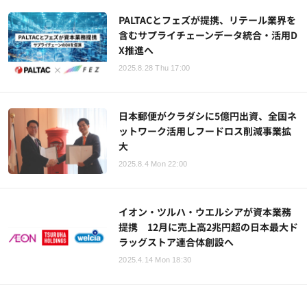
PALTACとフェズが提携、リテール業界を
含むサプライチェーンデータ統合・活用D
X推進へ
2025.8.28 Thu 17:00
日本郵便がクラダシに5億円出資、全国ネ
ットワーク活用しフードロス削減事業拡
大
2025.8.4 Mon 22:00
イオン・ツルハ・ウエルシアが資本業務
提携 12月に売上高2兆円超の日本最大ド
ラッグストア連合体創設へ
2025.4.14 Mon 18:30