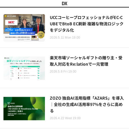
DX
UCCコーヒープロフェッショナルがEC-C
UBEでBtoB EC刷新 複雑な物流ロジック
をデジタル化
2026.5.11 Mon 19:00
楽天市場ソーシャルギフトの贈り主・受
取人対応をRe:lationで一元管理
2026.5.8 Fri 19:00
ZOZO 独自AI活用指標「AZARS」を導入
｜全社の生成AI活用率97%をさらに高め
る
2026.4.22 Wed 19:00