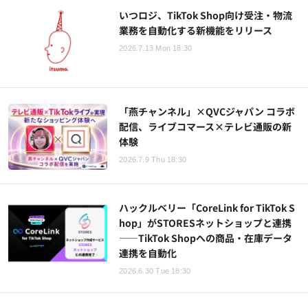
いつロジ、TikTok Shop向け受注・物流
業務を自動化する新機能をリリース
2026.7.13 Mon 18:30
「燕チャンネル」×QVCジャパン コラボ
配信、ライブコマース×テレビ通販の新
体験
2026.7.9 Thu 18:30
ハックルベリー「CoreLink for TikTok S
hop」がSTORESネットショップと連携
——TikTok Shopへの商品・在庫データ
連携を自動化
2026.6.30 Tue 18:30