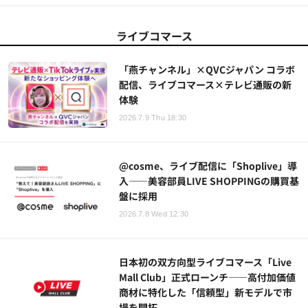
ライブコマース
「燕チャンネル」×QVCジャパン コラボ
配信、ライブコマース×テレビ通販の新
体験
2026.7.9 Thu 18:30
@cosme、ライブ配信に「Shoplive」導
入——美容部員LIVE SHOPPINGの購買基
盤に採用
2026.7.8 Wed 12:30
日本初の双方向型ライブコマース「Live
Mall Club」正式ローンチ——高付加価値
商材に特化した「信頼型」新モデルで市
場を開拓