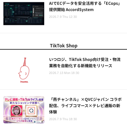
AIでECデータを安全活用する「ECops」
提供開始 AccordSystem
2026.7.9 Thu 12:30
TikTok Shop
いつロジ、TikTok Shop向け受注・物流
業務を自動化する新機能をリリース
2026.7.13 Mon 18:30
「燕チャンネル」×QVCジャパン コラボ
配信、ライブコマース×テレビ通販の新
体験
2026.7.9 Thu 18:30