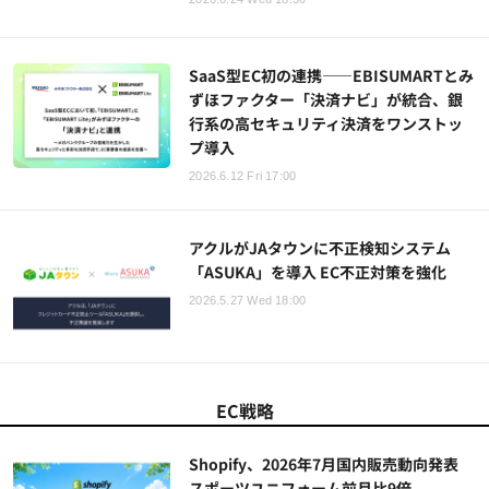
SaaS型EC初の連携——EBISUMARTとみ
ずほファクター「決済ナビ」が統合、銀
行系の高セキュリティ決済をワンストッ
プ導入
2026.6.12 Fri 17:00
アクルがJAタウンに不正検知システム
「ASUKA」を導入 EC不正対策を強化
2026.5.27 Wed 18:00
EC戦略
Shopify、2026年7月国内販売動向発表
スポーツユニフォーム前月比9倍