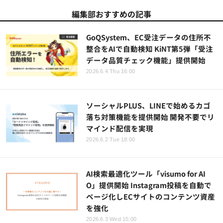
編集部おすすめの記事
GoQSystem、EC受注データの住所不
整合をAIで自動検知 KiNT第5弾「受注
データ品質チェック機能」提供開始
2026.6.4 Thu 16:00
ソーシャルPLUS、LINEで始めるカゴ
落ち対策機能を提供開始 開発不要でリ
マインド配信を実現
2026.6.2 Tue 18:00
AI検索最適化ツール「visumo for AI
O」提供開始 Instagram投稿を自動で
ページ化しECサイトのコンテンツ資産
を強化
2026.6.3 Wed 15:00