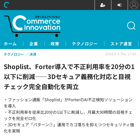
ホーム
企業
政策
テクノロジー
ストア運営
テクノロジー
決済
2026.6.4 Thu 17:00
Shoplist、Forter導入で不正利用率を20分の1
以下に削減――3Dセキュア義務化対応と目視
チェック完全自動化を両立
・ファッション通販「Shoplist」がForterのAI不正検知ソリューション
を導入
・不正利用率を従来比20分の1以下に削減し、月最大90時間の目視チェ
ックを完全ゼロ化
・3Dセキュア「パターン①」運用でカゴ落ちを抑えつつセキュリティ強
化を実現