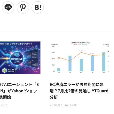
けAIエージェント「E
EC決済エラーがお盆期間に急
AIN」がYahoo!ショッ
増？7月比2倍の見通し YTGuard
携開始
分析
14:00
2026.8.4 Tue 12:00