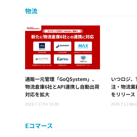
物流
通販一元管理「GoQSystem」、
いつロジ、Ti
物流倉庫6社とAPI連携し自動出荷
注・物流業
対応を拡大
をリリース
2026.7.17 Fri 16:30
2026.7.13 Mon
Eコマース