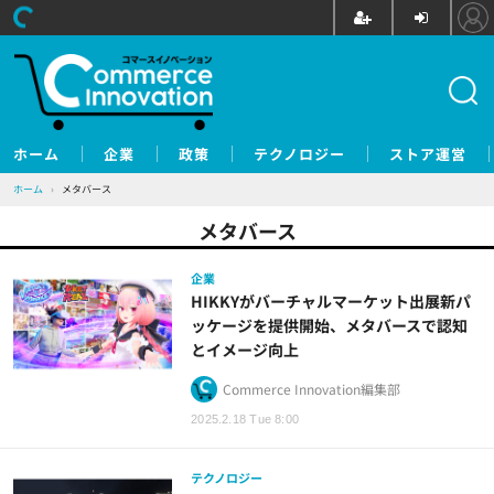
ホーム
企業
政策
テクノロジー
ストア運営
ホーム
›
メタバース
メタバース
企業
HIKKYがバーチャルマーケット出展新パ
ッケージを提供開始、メタバースで認知
とイメージ向上
Commerce Innovation編集部
2025.2.18 Tue 8:00
テクノロジー