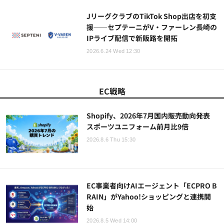
JリーグクラブのTikTok Shop出店を初支
援——セプテーニがV・ファーレン長崎の
IPライブ配信で新販路を開拓
2026.6.24 Wed 12:30
EC戦略
Shopify、2026年7月国内販売動向発表
スポーツユニフォーム前月比9倍
2026.8.6 Thu 15:30
EC事業者向けAIエージェント「ECPRO B
RAIN」がYahoo!ショッピングと連携開
始
2026.8.5 Wed 14:00