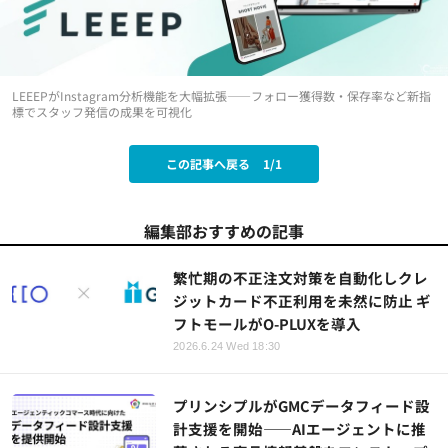
LEEEPがInstagram分析機能を大幅拡張——フォロー獲得数・保存率など新指
標でスタッフ発信の成果を可視化
この記事へ戻る
1/1
編集部おすすめの記事
繁忙期の不正注文対策を自動化しクレ
ジットカード不正利用を未然に防止 ギ
フトモールがO-PLUXを導入
2026.6.24 Wed 18:30
プリンシプルがGMCデータフィード設
計支援を開始——AIエージェントに推