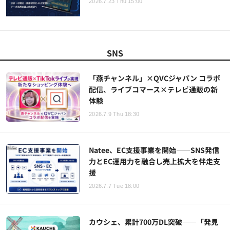
2026.7.23 Thu 15:00
SNS
「燕チャンネル」×QVCジャパン コラボ
配信、ライブコマース×テレビ通販の新
体験
2026.7.9 Thu 18:30
Natee、EC支援事業を開始——SNS発信
力とEC運用力を融合し売上拡大を伴走支
援
2026.7.7 Tue 18:00
カウシェ、累計700万DL突破——「発見