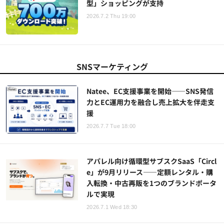
型」ショッピングが支持
2026.7.2 Thu 19:00
SNSマーケティング
Natee、EC支援事業を開始——SNS発信
力とEC運用力を融合し売上拡大を伴走支
援
2026.7.7 Tue 18:00
アパレル向け循環型サブスクSaaS「Circl
e」が9月リリース——定額レンタル・購
入転換・中古再販を1つのブランドポータ
ルで実現
2026.7.1 Wed 18:30