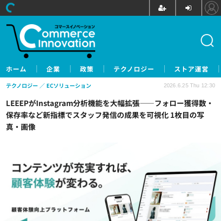
ホーム
企業
政策
テクノロジー
ストア運営
テクノロジー
ECソリューション
2026.6.25 Thu 12:30
LEEEPがInstagram分析機能を大幅拡張——フォロー獲得数・
保存率など新指標でスタッフ発信の成果を可視化 1枚目の写
真・画像