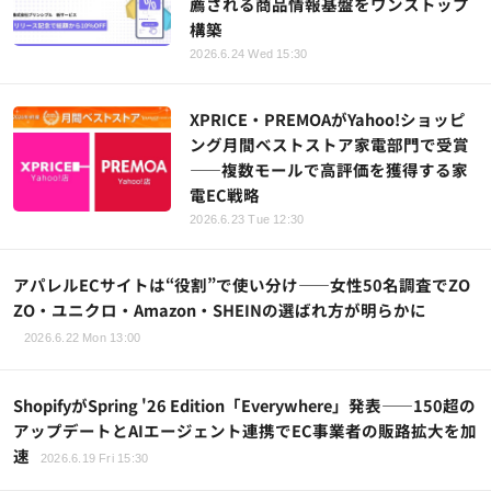
薦される商品情報基盤をワンストップ
構築
2026.6.24 Wed 15:30
XPRICE・PREMOAがYahoo!ショッピ
ング月間ベストストア家電部門で受賞
——複数モールで高評価を獲得する家
電EC戦略
2026.6.23 Tue 12:30
アパレルECサイトは“役割”で使い分け——女性50名調査でZO
ZO・ユニクロ・Amazon・SHEINの選ばれ方が明らかに
2026.6.22 Mon 13:00
ShopifyがSpring '26 Edition「Everywhere」発表——150超の
アップデートとAIエージェント連携でEC事業者の販路拡大を加
速
2026.6.19 Fri 15:30