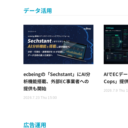
データ活用
ecbeingの「Sechstant」にAI分
AIでECデ
析機能搭載、外部EC事業者への
Cops」提供開
提供も開始
2026.7.9 Thu 
2026.7.23 Thu 15:00
広告運用