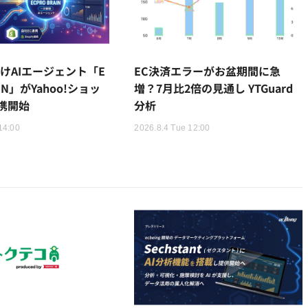
けAIエージェント「E
EC決済エラーがお盆期間に急
AIN」がYahoo!ショッ
増？7月比2倍の見通し YTGuard
携開始
分析
14:00
2026.8.4 Tue 12:00