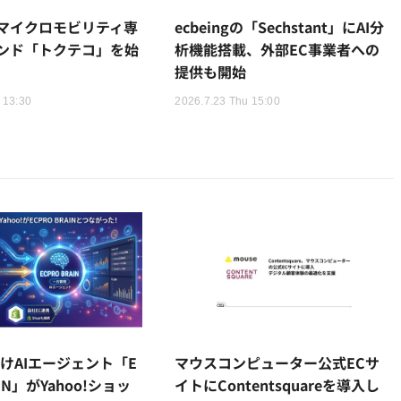
マイクロモビリティ専
ecbeingの「Sechstant」にAI分
ンド「トクテコ」を始
析機能搭載、外部EC事業者への
提供も開始
 13:30
2026.7.23 Thu 15:00
けAIエージェント「E
マウスコンピューター公式ECサ
AIN」がYahoo!ショッ
イトにContentsquareを導入し