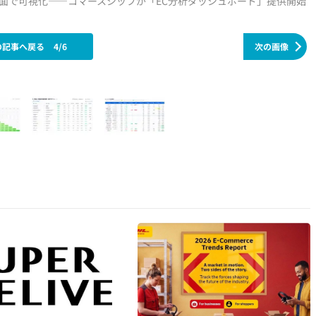
を一画面で可視化——コマースシップが「EC分析ダッシュボード」提供開始
の記事へ戻る
4/6
次の画像