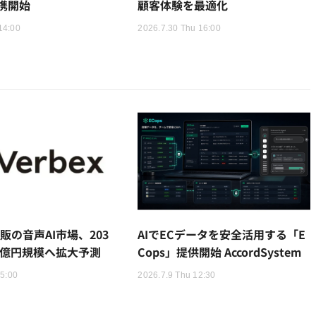
携開始
顧客体験を最適化
14:00
2026.7.30 Thu 16:00
販の音声AI市場、203
AIでECデータを安全活用する「E
91億円規模へ拡大予測
Cops」提供開始 AccordSystem
15:00
2026.7.9 Thu 12:30