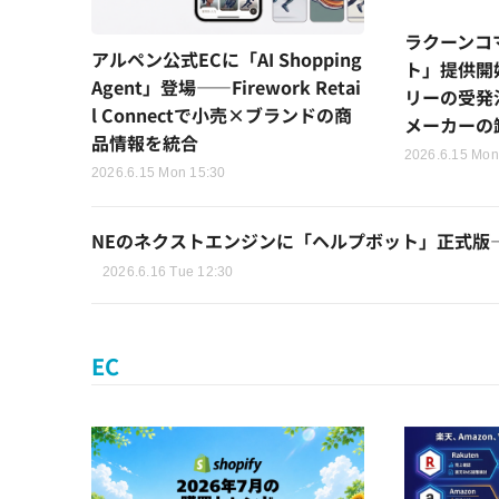
ラクーンコ
アルペン公式ECに「AI Shopping
ト」提供開
Agent」登場——Firework Retai
リーの受発
l Connectで小売×ブランドの商
メーカーの
品情報を統合
2026.6.15 Mon
2026.6.15 Mon 15:30
NEのネクストエンジンに「ヘルプボット」正式版
2026.6.16 Tue 12:30
EC