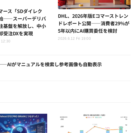
マース「SDダイレク
DHL、2026年版Eコマーストレン
始——スーパーデリバ
ドレポート公開——消費者29%が
注基盤を解放し、中小
5年以内にAI購買委任を検討
卸受注DXを実現
2026.6.12 Fri 19:00
 12:30
——AIがマニュアルを検索し参考画像も自動表示