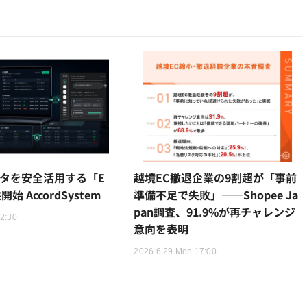
ータを安全活用する「E
越境EC撤退企業の9割超が「事前
始 AccordSystem
準備不足で失敗」——Shopee Ja
pan調査、91.9%が再チャレンジ
12:30
意向を表明
2026.6.29 Mon 17:00