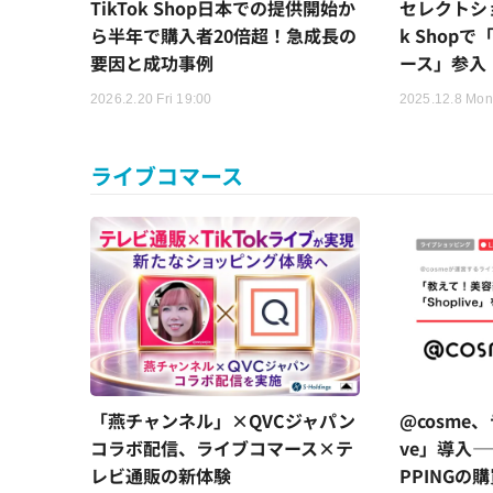
TikTok Shop日本での提供開始か
セレクトショ
ら半年で購入者20倍超！急成長の
k Shop
要因と成功事例
ース」参入
2026.2.20 Fri 19:00
2025.12.8 Mon
ライブコマース
「燕チャンネル」×QVCジャパン
@cosme、
コラボ配信、ライブコマース×テ
ve」導入—
レビ通販の新体験
PPINGの