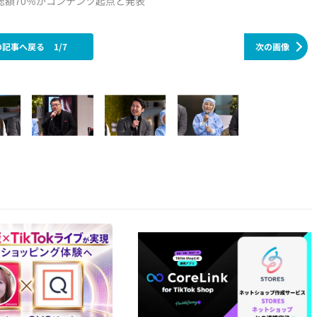
通総額70％がコンテンツ起点と発表
の記事へ戻る
1/7
次の画像