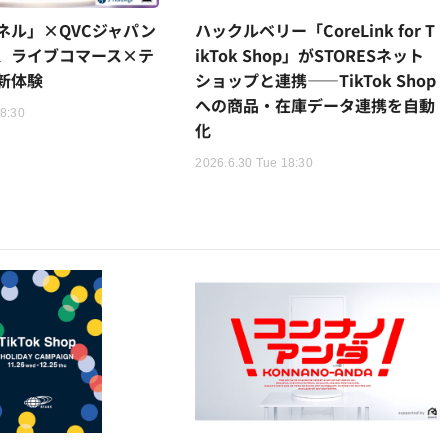
ネル」×QVCジャパン
ハックルベリー「CoreLink for T
、ライブコマース×テ
ikTok Shop」がSTORESネット
新体験
ショップと連携——TikTok Shop
への商品・在庫データ連携を自動
18:30
化
2026.6.30 Tue 18:30