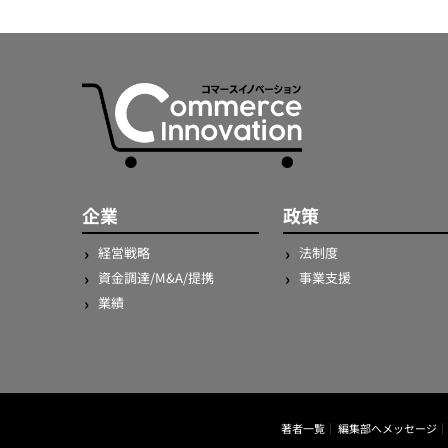
企業
政策
経営戦略
法制度
資金調達/M&A/提携
事業支援
業績
著者一覧
編集部へメッセージ