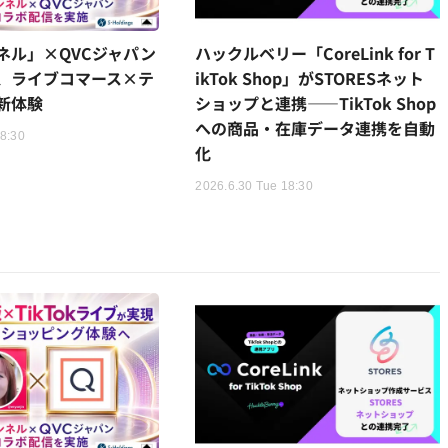
ネル」×QVCジャパン
ハックルベリー「CoreLink for T
、ライブコマース×テ
ikTok Shop」がSTORESネット
新体験
ショップと連携——TikTok Shop
への商品・在庫データ連携を自動
18:30
化
2026.6.30 Tue 18:30