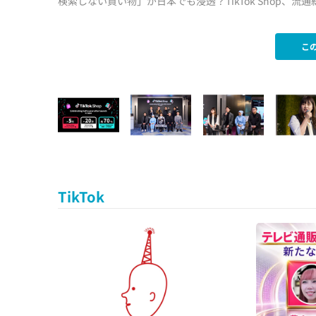
検索しない買い物」が日本でも浸透？TikTok Shop、流
こ
TikTok