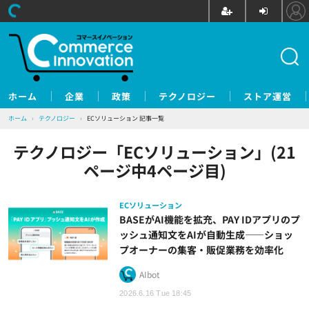
ホーム
企業
政策
テクノロジー
ストア運営
ホーム
›
テクノロジー
›
ECソリューション 記事一覧
テクノロジー「ECソリューション」(21
ページ中4ページ目)
ECソリューション
BASEがAI機能を拡充、PAY IDアプリのプ
ッシュ通知文をAIが自動生成——ショッ
プオーナーの集客・販促業務を効率化
AIbot
2026.6.16 Tue 18:45