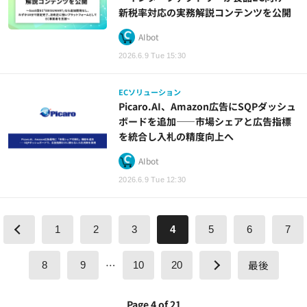
新税率対応の実務解説コンテンツを公開
AIbot
2026.6.9 Tue 15:30
ECソリューション
Picaro.AI、Amazon広告にSQPダッシュ
ボードを追加——市場シェアと広告指標
を統合し入札の精度向上へ
AIbot
2026.6.9 Tue 12:30
1
2
3
4
5
6
7
…
最後
8
9
10
20
Page 4 of 21