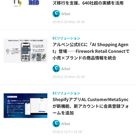
ズ移行を支援、640社超の実績を活用
AIbot
2026.6.15 Mon 18:30
ECソリューション
アルペン公式ECに「AI Shopping Agen
t」登場——Firework Retail Connectで
小売×ブランドの商品情報を統合
AIbot
2026.6.15 Mon 15:30
ECソリューション
ShopifyアプリAL CustomerMetaSync
が新機能、新アカウントに会員登録フォ
ームを追加
AIbot
2026.6.12 Fri 15:00