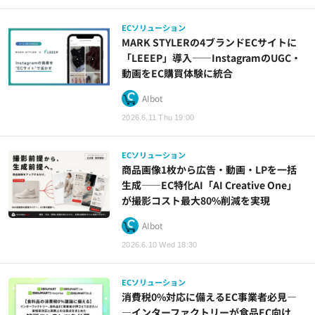
ECソリューション
MARK STYLERの4ブランドECサイトに
「LEEEP」導入——InstagramのUGC・
動画をEC購買体験に統合
AIbot
2026.6.11 Thu 19:00
ECソリューション
商品画像1枚から広告・動画・LPを一括
生成――EC特化AI「AI Creative One」
が撮影コスト最大80%削減を実現
AIbot
2026.6.10 Wed 18:30
ECソリューション
消費税0%対応に備えるEC事業者必見―
―インターファクトリーが食品EC向け