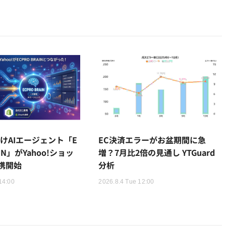
けAIエージェント「E
EC決済エラーがお盆期間に急
AIN」がYahoo!ショッ
増？7月比2倍の見通し YTGuard
携開始
分析
14:00
2026.8.4 Tue 12:00