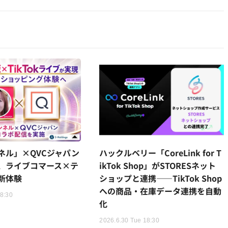
ネル」×QVCジャパン
ハックルベリー「CoreLink for T
、ライブコマース×テ
ikTok Shop」がSTORESネット
新体験
ショップと連携——TikTok Shop
への商品・在庫データ連携を自動
18:30
化
2026.6.30 Tue 18:30