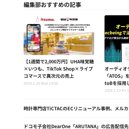
編集部おすすめの記事
【1週間で2,000万円】UHA味覚糖
オーディオテ
×いつも、TikTok Shop×ライブ
「ATOS」を
コマースで異次元の売上
toBを採用
2026.1.26 Mon 19:00
2026.1.23 Fri 
時計専門店TiCTACのECリニューアル事例、メル
ドコモ子会社DearOne「ARUTANA」の広告