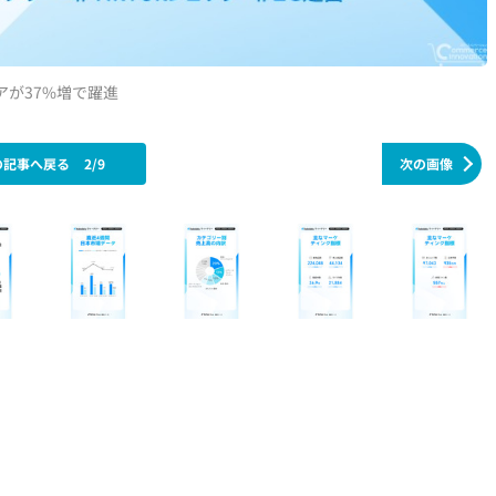
ェアが37%増で躍進
の記事へ戻る
2/9
次の画像