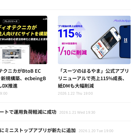
クニカがBtoB EC
「スーツのはるやま」公式アプリ
新規構築、ecbeingB
リニューアルで売上115%成長、
しDX推進
紙DMも大幅削減
19:00
2026.1.22 Thu 19:00
カートで運用負荷軽減に成功
2026.1.21 Wed 19:30
配信先にミニストップアプリが新たに追加
2026.1.20 Tue 19:00