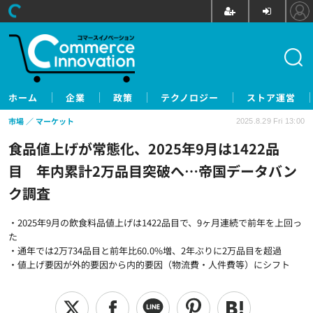
ホーム
企業
政策
テクノロジー
ストア運営
市場
マーケット
2025.8.29 Fri 13:00
食品値上げが常態化、2025年9月は1422品
目 年内累計2万品目突破へ…帝国データバン
ク調査
・2025年9月の飲食料品値上げは1422品目で、9ヶ月連続で前年を上回っ
た
・通年では2万734品目と前年比60.0%増、2年ぶりに2万品目を超過
・値上げ要因が外的要因から内的要因（物流費・人件費等）にシフト