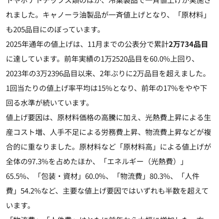
れました。キャノーラ油製品が一斉値上げとなり、「原材料」
も205品目にのぼっています。
2025年通年の値上げは、11月までの公表分で累計
2万734品目
に達しています。前年実績の1万2520品目を60.0%上回り、
2023年の3万2396品目以来、2年ぶりに2万品目を超えました。
1回当たりの値上げ率平均は15%となり、前年の17%をやや下
回る水準が続いています。
値上げ要因は、原材料価格の高騰に加え、光熱費上昇による生
産コスト増、人手不足による労務費上昇、物流費上昇などが複
合的に重なりました。原材料など「原材料高」による値上げが
全体の97.3%を占めたほか、「エネルギー（光熱費）」
65.5%、「包装・資材」60.0%、「物流費」80.3%、「人件
費」54.2%など、主要な値上げ要因ではいずれも半数を超えて
います。