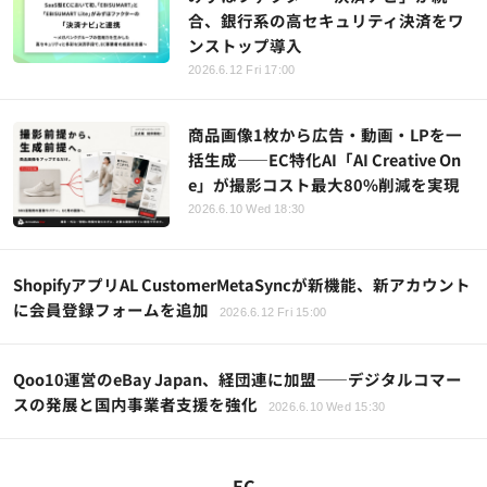
合、銀行系の高セキュリティ決済をワ
ンストップ導入
2026.6.12 Fri 17:00
商品画像1枚から広告・動画・LPを一
括生成――EC特化AI「AI Creative On
e」が撮影コスト最大80%削減を実現
2026.6.10 Wed 18:30
ShopifyアプリAL CustomerMetaSyncが新機能、新アカウント
に会員登録フォームを追加
2026.6.12 Fri 15:00
Qoo10運営のeBay Japan、経団連に加盟——デジタルコマー
スの発展と国内事業者支援を強化
2026.6.10 Wed 15:30
EC