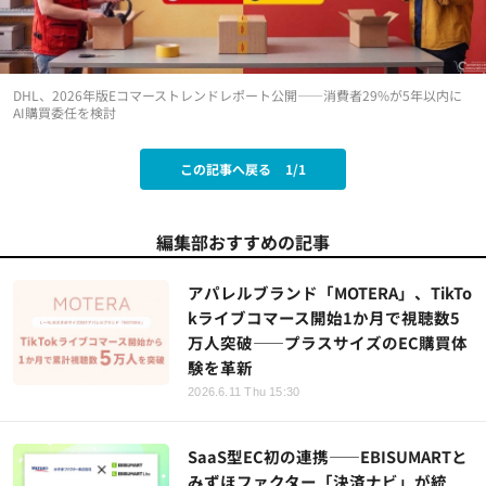
DHL、2026年版Eコマーストレンドレポート公開——消費者29%が5年以内に
AI購買委任を検討
この記事へ戻る
1/1
編集部おすすめの記事
アパレルブランド「MOTERA」、TikTo
kライブコマース開始1か月で視聴数5
万人突破——プラスサイズのEC購買体
験を革新
2026.6.11 Thu 15:30
SaaS型EC初の連携——EBISUMARTと
みずほファクター「決済ナビ」が統