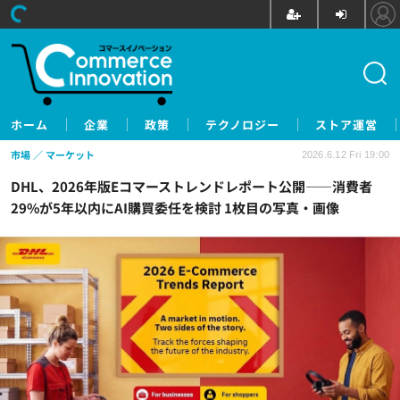
ホーム
企業
政策
テクノロジー
ストア運営
市場
マーケット
2026.6.12 Fri 19:00
DHL、2026年版Eコマーストレンドレポート公開——消費者
29%が5年以内にAI購買委任を検討 1枚目の写真・画像