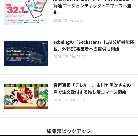
調達 エージェンティック・コマースへ進
化
2026.7.24 Fri 12:30
ecbeingの「Sechstant」にAI分析機能搭
載、外部EC事業者への提供も開始
2026.7.23 Thu 15:00
音声通販「テレAI」、市川九團次さんの
声で注文受付する推し活コマース開始
2026.7.22 Wed 12:30
編集部ピックアップ