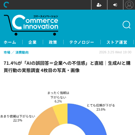
ホーム
企業
政策
テクノロジー
ストア運営
市場
消費動向
2026.3.25 Wed 19:00
71.4%が「AIの誤回答＝企業への不信感」と直結｜生成AIと購
買行動の実態調査 4枚目の写真・画像