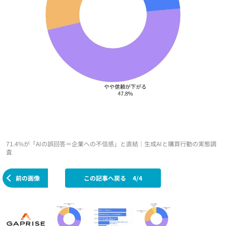
71.4%が「AIの誤回答＝企業への不信感」と直結｜生成AIと購買行動の実態調
査
前の画像
この記事へ戻る
4/4