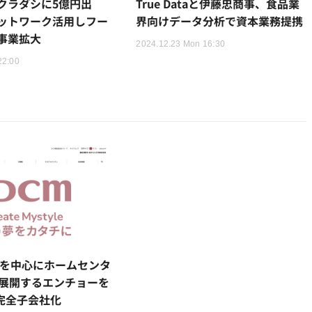
クラダシに5億円出
True Dataと伊藤忠商事、食品業
ットワーク活用しフー
界向けデータ分析で資本業務提携
事業拡大
2024.12.23 Mon 16:30
22:00
岡を中心にホームセンタ
を展開するエンチョーを
月完全子会社化