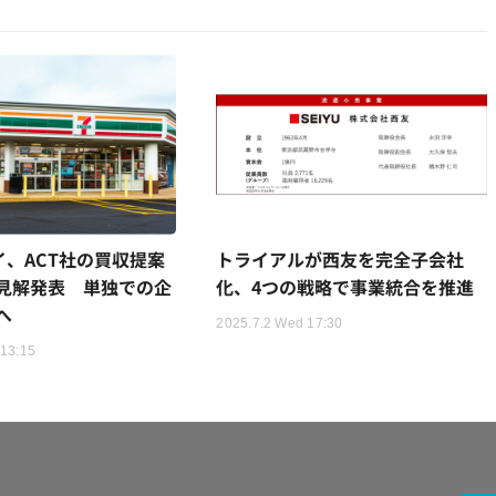
イ、ACT社の買収提案
トライアルが西友を完全子会社
見解発表 単独での企
化、4つの戦略で事業統合を推進
へ
2025.7.2 Wed 17:30
 13:15