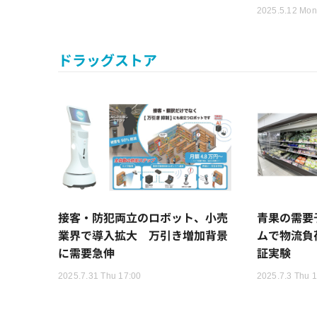
2025.5.12 Mon
ドラッグストア
接客・防犯両立のロボット、小売
青果の需要
業界で導入拡大 万引き増加背景
ムで物流負
に需要急伸
証実験
2025.7.31 Thu 17:00
2025.7.3 Thu 