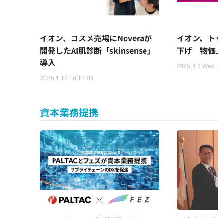
イオン、コスメ売場にNoveraが
イオン、ト
開発したAI肌診断「skinsense」
下げ 物価
導入
2025.4.2 Wed 
2025.4.18 Fri 14:00
資本業務提携