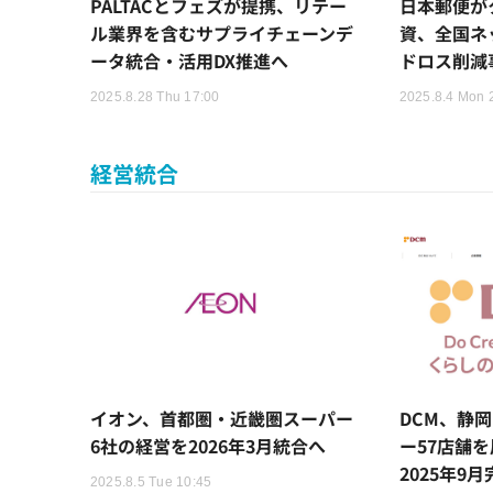
PALTACとフェズが提携、リテー
日本郵便が
ル業界を含むサプライチェーンデ
資、全国ネ
ータ統合・活用DX推進へ
ドロス削減
2025.8.28 Thu 17:00
2025.8.4 Mon 
経営統合
イオン、首都圏・近畿圏スーパー
DCM、静
6社の経営を2026年3月統合へ
ー57店舗
2025年9
2025.8.5 Tue 10:45