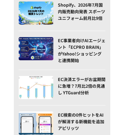
Shopify、2026年7月国
内販売動向発表 スポーツ
ユニフォーム前月比9倍
EC事業者向けAIエージェ
ント「ECPRO BRAIN」
がYahoo!ショッピング
と連携開始
EC決済エラーがお盆期間
に急増？7月比2倍の見通
し YTGuard分析
EC検索の0件ヒットをAI
が解消する新機能を追加
アピリッツ