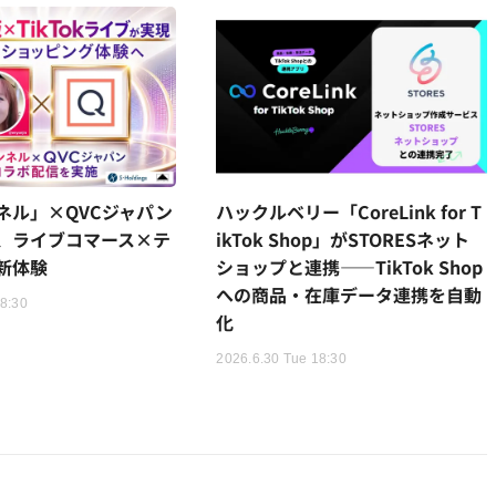
ネル」×QVCジャパン
ハックルベリー「CoreLink for T
、ライブコマース×テ
ikTok Shop」がSTORESネット
新体験
ショップと連携——TikTok Shop
への商品・在庫データ連携を自動
18:30
化
2026.6.30 Tue 18:30