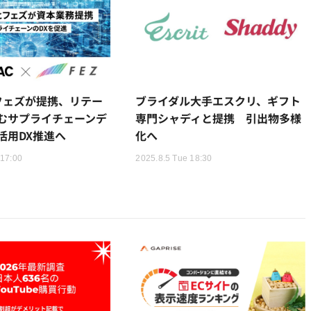
とフェズが提携、リテー
ブライダル大手エスクリ、ギフト
むサプライチェーンデ
専門シャディと提携 引出物多様
活用DX推進へ
化へ
 17:00
2025.8.5 Tue 18:30