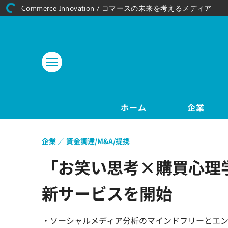
Commerce Innovation / コマースの未来を考えるメディア
ホーム
企業
企業
資金調達/M&A/提携
「お笑い思考×購買心理学」
新サービスを開始
・ソーシャルメディア分析のマインドフリーとエン