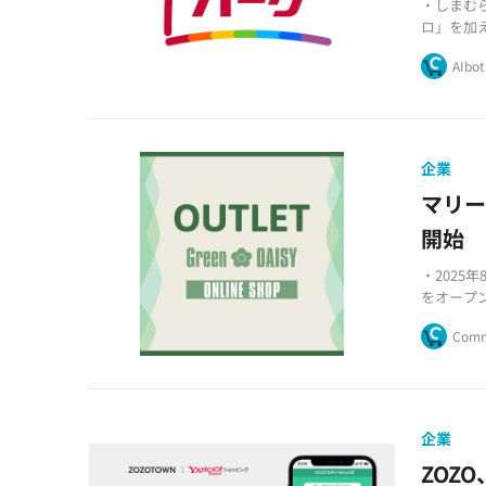
・しまむ
ロ」を加
・従来の
AIbot
で100
・既存会
変更して
企業
マリー
開始
・2025
をオープ
・外箱に
Comm
・送料無
企業
ZOZ