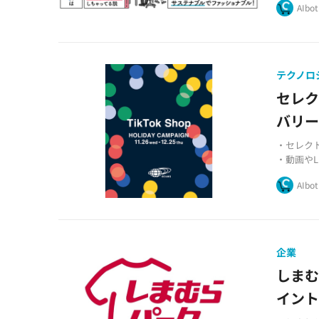
AIbot
行してい
・景気が
ン県民性
テクノロ
セレク
バリー
・セレクト
・動画や
供
AIbot
・TikT
びつける
企業
しまむ
イン