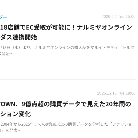
ジー
2026.6.2 Tue 15:00
18店舗でEC受取が可能に！ナルミヤオンライン
ルダス連携開始
6年6月3日（水）より、ナルミヤオンラインの購入品をマルイ・モディ「トルダ
取開始
Cサイトの商品受取・返品・発送を一括対応するOMO型購買インフラ
品は約1万種、18店舗で受取のみ対応（返品不可）
2025.12.16 Tue 19:00
OTOWN、9億点超の購買データで見えた20年間の
ッション変化
が2004年から2025年までの9億点以上の購買データを分析した「ファッショ
書」を発表
動によりTシャツの販売ピーク期間が2か月以上拡大し、シーズンレス化が進