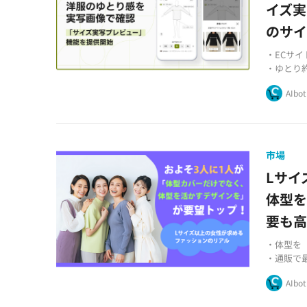
イズ実
のサイ
・ECサ
・ゆとり
・レディ
AIbot
も順次展
市場
Lサイ
体型
要も
・体型を
・通販で
・「デザ
AIbot
（各26.1