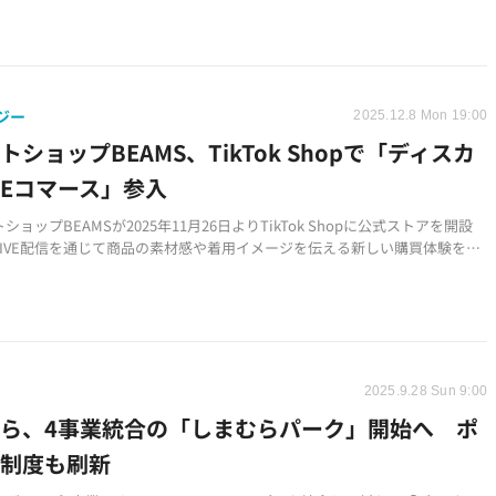
ることが判明
良いと黒色アイテムの購入が増える傾向や、地域ごとに特色あるファッショ
が明らかに
ジー
2025.12.8 Mon 19:00
トショップBEAMS、TikTok Shopで「ディスカ
Eコマース」参入
ショップBEAMSが2025年11月26日よりTikTok Shopに公式ストアを開設
LIVE配信を通じて商品の素材感や着用イメージを伝える新しい購買体験を提
ok Shopは「ディスカバリーEコマース」として、コンテンツとECを自然に結
購買体験を強化
2025.9.28 Sun 9:00
ら、4事業統合の「しまむらパーク」開始へ ポ
ト制度も刷新