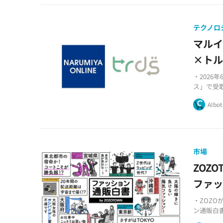
テクノロ
マルイ
×ト
・202
ス」で受
・複数E
AIbot
・対象商
市場
ZOZ
ファ
・ZOZO
ン通販白
・気候変