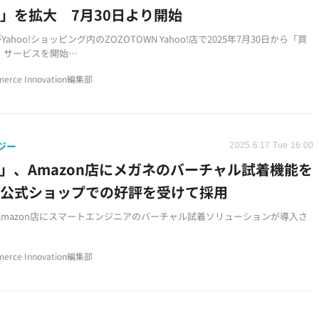
」を拡大 7月30日より開始
Yahoo!ショッピング内のZOZOTOWN Yahoo!店で2025年7月30日から「買
」サービスを開始
購入したアイテムを下取りし、新規購入時にその場で値引きが受けられるサ
erce Innovation編集部
イテムはZOZOUSEDやYahoo!オークション店で古着として再販売される
ステム
ジー
2025.6.17 Tue 16:00
ff」、Amazon店にメガネのバーチャル試着機能を
 公式ショップでの好評を受けて採用
f Amazon店にスマートエンジニアのバーチャル試着ソリューションが導入さ
技術により自宅でメガネの試着体験が可能になった
erce Innovation編集部
zon認定パートナーは世界でわずか3社のみの希少な認定