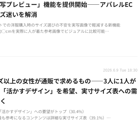
写プレビュー」機能を提供開始——アパレルEC
ズ迷いを解消
イトでの洋服購入時のサイズ選びの不安を実写画像で軽減する新機能
約◯cmを実際に人が着た参考画像でビジュアルに比較可能
ースTシャツ・スカート・パンツ・ワンピース・アウターに対応、メンズに
開予定
2026.6.9 Tue 18:30
ズ以上の女性が通販で求めるもの——3人に1人が
を「活かすデザイン」を希望、実寸サイズ表への需
高く
「活かすデザイン」への要望がトップ（30.4%）
最も参考になるコンテンツは詳細な実寸サイズ表（39.1%）
インの選択肢の少なさ」と「着用イメージのわかりにくさ」が不満のトップ
%）