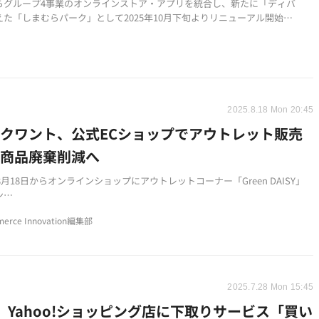
らグループ4事業のオンラインストア・アプリを統合し、新たに「ディバ
えた「しまむらパーク」として2025年10月下旬よりリニューアル開始
「ワクワク」制度を廃止し、100円購入につき1ポイント付与、100ポイント
円割引クーポン発行の新ポイント制度を導入
員には新ポイント50ポイントをプレゼントし、チケット制度を応募券制度に
会員サービスを充実
2025.8.18 Mon 20:45
クワント、公式ECショップでアウトレット販売
 商品廃棄削減へ
年8月18日からオンラインショップにアウトレットコーナー「Green DAISY」
ン
キズがある商品や季節外れアイテムなどを特価で販売し商品廃棄を削減
erce Innovation編集部
料対象外、ポイント加算対象外などの制約あり
2025.7.28 Mon 15:45
O、Yahoo!ショッピング店に下取りサービス「買い