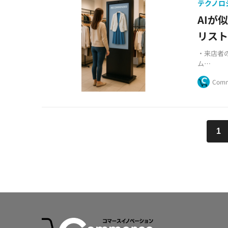
テクノロ
AIが
リスト
・来店者
ム
・ビジョ
Comm
・アパレ
1