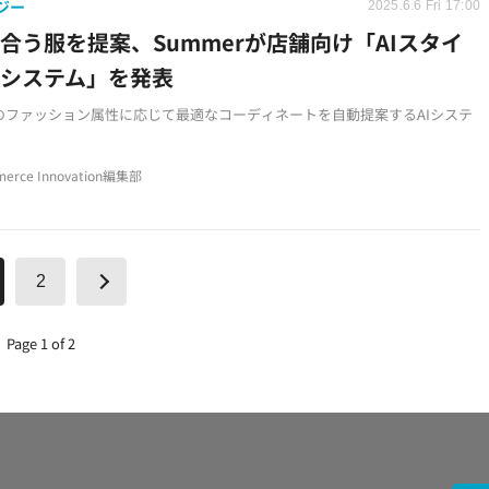
ジー
2025.6.6 Fri 17:00
似合う服を提案、Summerが店舗向け「AIスタイ
システム」を発表
のファッション属性に応じて最適なコーディネートを自動提案するAIシステ
ンAIと生成AIを組み合わせた対話型インターフェースによる接客体験の向上
erce Innovation編集部
ル業界の人手不足と接客の属人性解決を目指したソリューション
2
Page 1 of 2