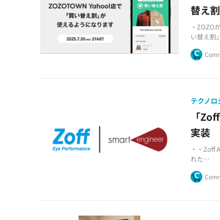
替え割
・ZOZOが
い替え割
・過去に
Comm
ービス
・下取りア
循環型シ
テクノロ
「Zo
実装
・・Zof
れた
・・AR
Comm
・・Ama