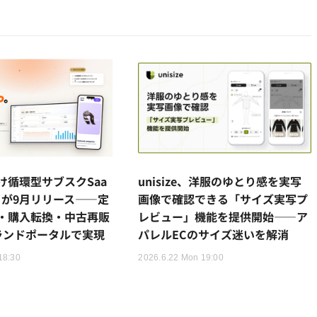
け循環型サブスクSaa
unisize、洋服のゆとり感を実写
le」が9月リリース——定
画像で確認できる「サイズ実写プ
・購入転換・中古再販
レビュー」機能を提供開始——ア
ランドポータルで実現
パレルECのサイズ迷いを解消
18:30
2026.6.22 Mon 19:00