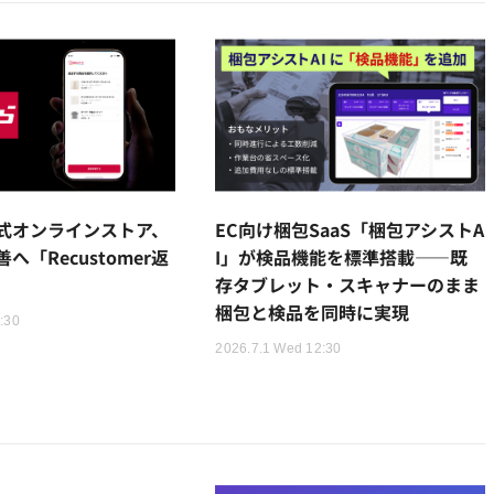
式オンラインストア、
EC向け梱包SaaS「梱包アシストA
へ「Recustomer返
I」が検品機能を標準搭載——既
存タブレット・スキャナーのまま
梱包と検品を同時に実現
5:30
2026.7.1 Wed 12:30