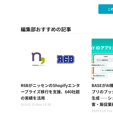
こ
編集部おすすめの記事
R6BがニッセンのShopifyエンタ
BASEがAI
ープライズ移行を支援、640社超
プリのプッ
の実績を活用
生成——シ
客・販促業
2026.6.15 Mon 18:30
2026.6.16 Tue