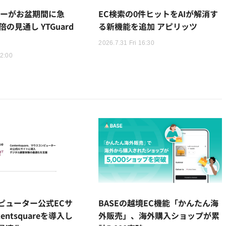
ラーがお盆期間に急
EC検索の0件ヒットをAIが解消す
の見通し YTGuard
る新機能を追加 アピリッツ
2026.7.31 Fri 16:30
12:00
ピューター公式ECサ
BASEの越境EC機能「かんたん海
entsquareを導入し
外販売」、海外購入ショップが累