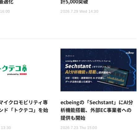
最適化
計5,000突破
 16:00
2026.7.29 Wed 14:30
マイクロモビリティ専
ecbeingの「Sechstant」にAI分
ンド「トクテコ」を始
析機能搭載、外部EC事業者への
提供も開始
 13:30
2026.7.23 Thu 15:00