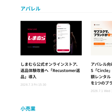
アパレル
しまむら公式オンラインストア、
アパレル向
返品体験改善へ「Recustomer返
S「Circ
品」導入
額レンタル
を1つのブ
2026.7.3 Fri 15:30
2026.7.1 Wed 
小売業