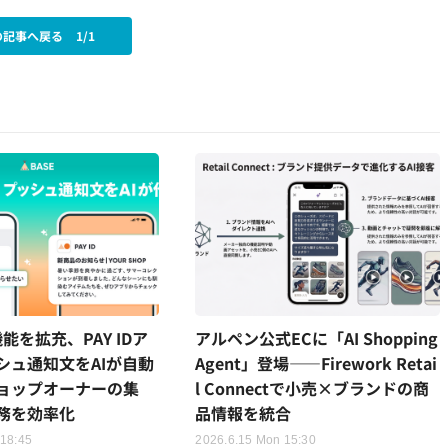
の記事へ戻る
1/1
機能を拡充、PAY IDア
アルペン公式ECに「AI Shopping
シュ通知文をAIが自動
Agent」登場——Firework Retai
ョップオーナーの集
l Connectで小売×ブランドの商
務を効率化
品情報を統合
 18:45
2026.6.15 Mon 15:30