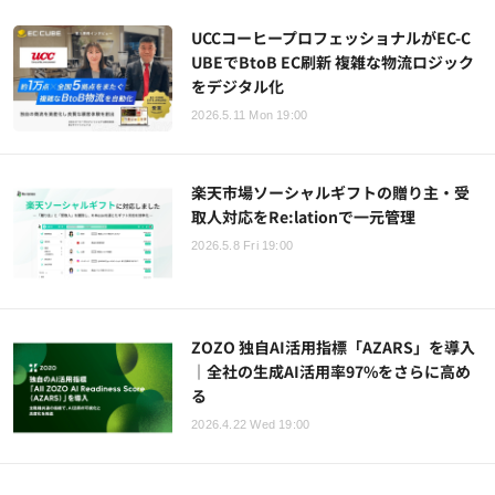
UCCコーヒープロフェッショナルがEC-C
UBEでBtoB EC刷新 複雑な物流ロジック
をデジタル化
2026.5.11 Mon 19:00
楽天市場ソーシャルギフトの贈り主・受
取人対応をRe:lationで一元管理
2026.5.8 Fri 19:00
ZOZO 独自AI活用指標「AZARS」を導入
｜全社の生成AI活用率97%をさらに高め
る
2026.4.22 Wed 19:00