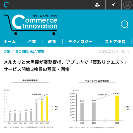
ホーム
企業
政策
テクノロジー
ストア運営
企業
資金調達/M&A/提携
2024.12.20 Fri 11:45
メルカリと大黒屋が業務提携、アプリ内で「買取リクエスト」
サービス開始 3枚目の写真・画像