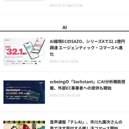
2024.11.27 Wed 12:30
AI
AI越境ECのSAZO、シリーズAで32.1億円
調達 エージェンティック・コマースへ進
化
2026.7.24 Fri 12:30
ecbeingの「Sechstant」にAI分析機能搭
載、外部EC事業者への提供も開始
2026.7.23 Thu 15:00
音声通販「テレAI」、市川九團次さんの
声で注文受付する推し活コマース開始