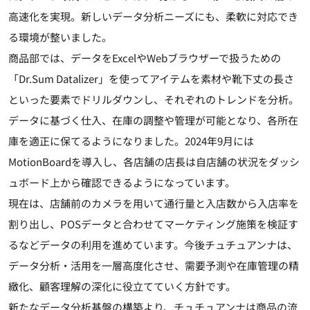
高速化を実現。新しいデータ分析ニーズにも、柔軟に対応でき
る環境が整いました。
商品部では、データをExcelやWebブラウザーで扱うための
「Dr.Sum Datalizer」を使ってアイテムを素材や靴下丈の長さ
といった要素でドリルダウンし、それぞれのトレンドを分析。
データに基づく仕入、在庫の調整や管理が可能となり、各所在
庫を適正に保てるようになりました。2024年9月には
MotionBoardを導入し、各店舗の店長は自店舗の状況をダッシ
ュボード上から確認できるようになっています。
現在は、店舗前のカメラを用いて通行量と入店数から入店率を
割り出し、POSデータと合わせてマーケティング施策を検証す
るなどデータの利用を進めています。今後チュチュアンナは、
データ分析・活用を一層高度化させ、需要予測や在庫管理の精
緻化、顧客理解の深化に役立てていく方針です。
新たなデータ分析基盤の構築より、チュチュアンナは商品の流