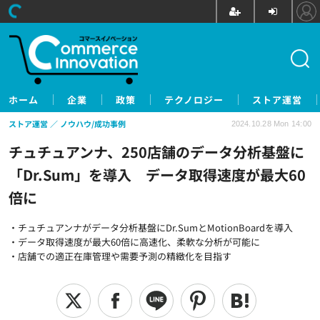
ホーム
企業
政策
テクノロジー
ストア運営
ストア運営
ノウハウ/成功事例
2024.10.28 Mon 14:00
チュチュアンナ、250店舗のデータ分析基盤に
「Dr.Sum」を導入 データ取得速度が最大60
倍に
・チュチュアンナがデータ分析基盤にDr.SumとMotionBoardを導入
・データ取得速度が最大60倍に高速化、柔軟な分析が可能に
・店舗での適正在庫管理や需要予測の精緻化を目指す