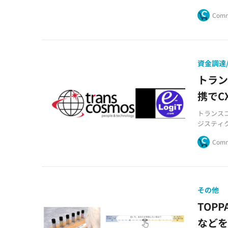
流通にお
Comm
水産省に認
開始しま
資金調達/
トラ
携でC
トランス
ジスティク
を開始し
Comm
その他
TOP
など