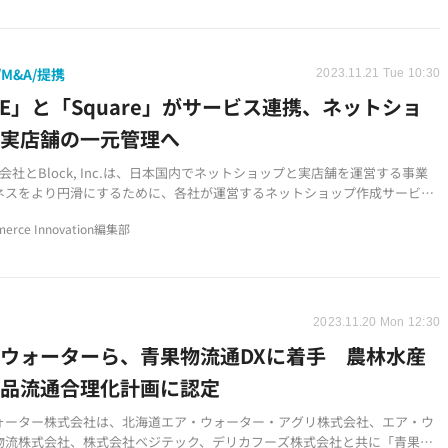
M&A/提携
2023.11.21 Tue 10:30
SE」と「Square」がサービス連携、ネットショ
と実店舗の一元管理へ
式会社とBlock, Inc.は、日本国内でネットショップと実店舗を運営する事業
ネスをより円滑にするために、各社が運営するネットショップ作成サービス
」と「Square」のPOSレジや決済を始めとする実店舗向けソリューションを
erce Innovation編集部
ことを発表しました。
2023.11.20 Mon 12:30
ウォーターら、青果物流通DXに着手 農林水産
食品流通合理化計画に認定
ォーター株式会社は、北海道エア・ウォーター・アグリ株式会社、エア・ウ
物流株式会社、株式会社ベジテック、デリカフーズ株式会社と共に「青果物