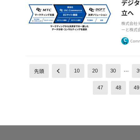
デジタ
立へ 
株式会社
ーと株式
スを支援
Comm
先頭
…
10
20
30
3
47
48
49