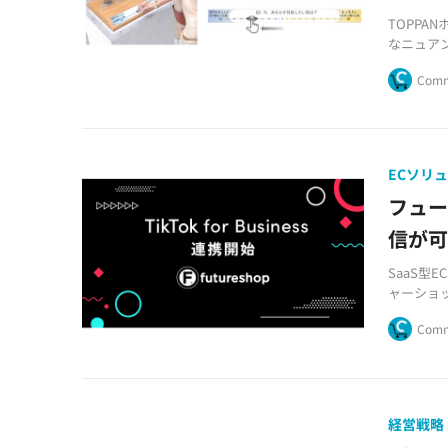
TOPPA
なニュア
ダー™」を
Comm
ECソリ
フュー
信が
SaaS型
ャーショ
した。
Comm
経営戦略