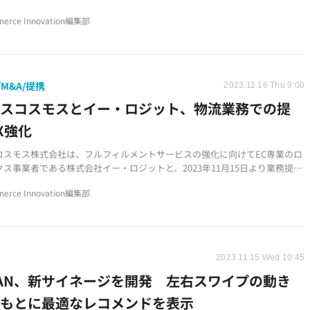
けるDX導入推進協議会」を設立して、食品等流通合理化計画を申請し、農林
erce Innovation編集部
定されました。2023年11月より、青果物流通におけるDX導入の効果検証を
す。
M&A/提携
2023.11.16 Thu 9:00
ンスコスモスとイー・ロジット、物流業務での提
X強化
コスモス株式会社は、フルフィルメントサービスの強化に向けてEC専業のロ
ス事業者である株式会社イー・ロジットと、2023年11月15日より業務提携
たことを発表しました。
erce Innovation編集部
2023.11.15 Wed 10:45
PAN、新サイネージを開発 左右スワイプの動き
をもとに最適なレコメンドを表示