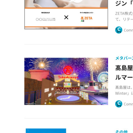
ジン「
ZETA
て、リテ
Comm
メタバー
髙島
ルマ
髙島屋は、
Winte
Comm
その他