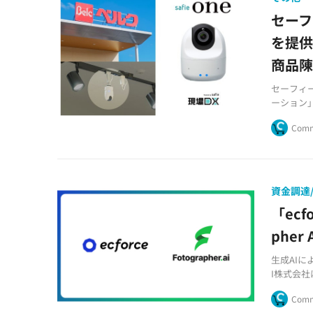
セー
を提供
商品
セーフィー
ーション
した。
Comm
資金調達/
「ec
pher
生成AIによ
I株式会社
STUDI
Comm