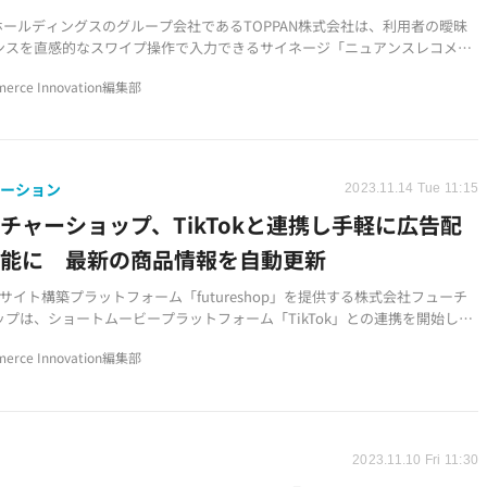
Nホールディングスのグループ会社であるTOPPAN株式会社は、利用者の曖昧
ンスを直感的なスワイプ操作で入力できるサイネージ「ニュアンスレコメン
開発し、2023年11月14日より提供を開始しました。
erce Innovation編集部
ューション
2023.11.14 Tue 11:15
チャーショップ、TikTokと連携し手軽に広告配
可能に 最新の商品情報を自動更新
ECサイト構築プラットフォーム「futureshop」を提供する株式会社フューチ
ップは、ショートムービープラットフォーム「TikTok」との連携を開始しま
erce Innovation編集部
2023.11.10 Fri 11:30