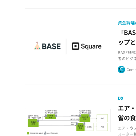
資金調達/
「BA
ップ
BASE株
者のビジ
「BASE
Comm
連携する
DX
エア・
省の
エア・ウ
ォーター