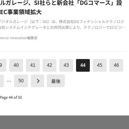
ルガレージ、SI社らと新会社「DGコマース」設
EC事業領域拡大
デジタルガレージ（以下：DG）は、株式会社DGフィナンシャルテクノロジ
会社システムインテグレータとの共同出資により、テクノロジーでECビジネ
するための新会社「株式会社DGコマース」を設立することを発表しました。
erce Innovation編集部
9
40
41
42
43
44
45
46
…
最後
50
Page 44 of 50