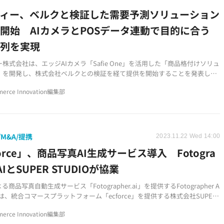
フィー、ベルクと検証した需要予測ソリューション
開始 AIカメラとPOSデータ連動で目的に合う
陳列を実現
株式会社は、エッジAIカメラ「Safie One」を活用した「商品格付けソリュ
」を開発し、株式会社ベルクとの検証を経て提供を開始することを発表しま
erce Innovation編集部
M&A/提携
2023.11.22 Wed 14:00
force」、商品写真AI生成サービス導入 Fotogra
 AIとSUPER STUDIOが協業
る商品写真自動生成サービス「Fotographer.ai」を提供するFotographer A
は、統合コマースプラットフォーム「ecforce」を提供する株式会社SUPER
Oとの連携を開始します。
erce Innovation編集部