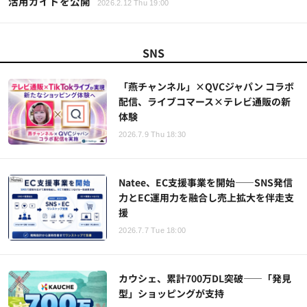
活用ガイドを公開
2026.2.12 Thu 19:00
SNS
「燕チャンネル」×QVCジャパン コラボ
配信、ライブコマース×テレビ通販の新
体験
2026.7.9 Thu 18:30
Natee、EC支援事業を開始——SNS発信
力とEC運用力を融合し売上拡大を伴走支
援
2026.7.7 Tue 18:00
カウシェ、累計700万DL突破——「発見
型」ショッピングが支持