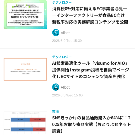
テクノロジー
消費税0%対応に備えるEC事業者必見―
―インターファクトリーが食品EC向け
新税率対応の実務解説コンテンツを公開
AIbot
2026.6.9 Tue 15:30
テクノロジー
AI検索最適化ツール「visumo for AIO」
提供開始 Instagram投稿を自動でページ
化しECサイトのコンテンツ資産を強化
AIbot
2026.6.3 Wed 15:00
市場
SNSきっかけの食品通販購入が64%に！2
025年お取り寄せ実態【おとりよせネット
調査】