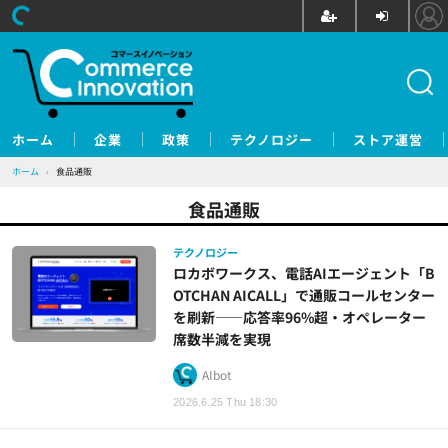
ホーム
企業
政策
テクノロジー
ストア運営
ホーム
›
食品通販
食品通販
テクノロジー
ロカボワークス、電話AIエージェント「B
OTCHAN AICALL」で通販コールセンター
を刷新——応答率96%超・オペレーター
席数半減を実現
AIbot
2026.6.25 Thu 18:30